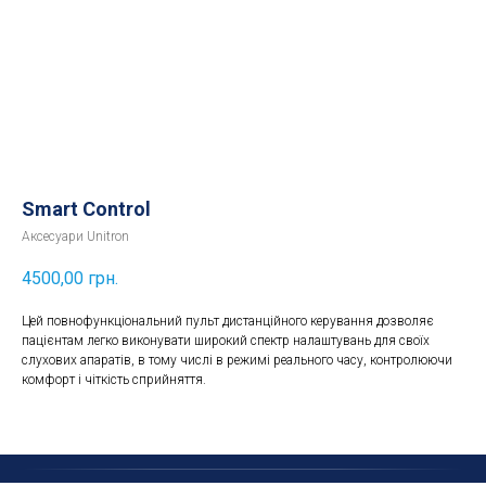
Smart Control
Аксесуари Unitron
4500,00
грн.
Цей повнофункціональний пульт дистанційного керування дозволяє
пацієнтам легко виконувати широкий спектр налаштувань для своїх
слухових апаратів, в тому числі в режимі реального часу, контролюючи
комфорт і чіткість сприйняття.