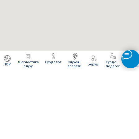
Діагностика
Сурдолог
Слухові
Сурдо-
Інтерне
ЛОР
Беруші
слуху
апарати
педагог
магази
ЯК ВІДПРАВИТИ НАМ ПОСИЛКУ
Для сервісного обслуговування і ремонту Ви можете
відправити нам посилку
Новою поштою
.
Відправляти слід в
м. Київ
на
відділення № 270
(посилки вагою
до 30 кг
).
Одержувач:
"Ваш слух наша турбота" (на
представника)