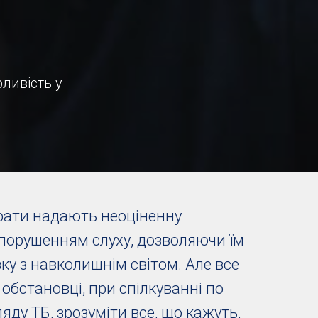
ливість у
арати надають неоціненну
порушенням слуху, дозволяючи їм
ку з навколишнім світом. Але все
 обстановці, при спілкуванні по
яду ТБ, зрозуміти все, що кажуть,