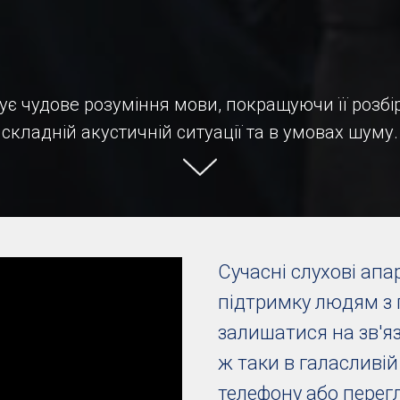
ує чудове розуміння мови, покращуючи її розбір
складній акустичній ситуації та в умовах шуму.
Сучасні слухові ап
підтримку людям з 
залишатися на зв'яз
ж таки в галасливій
телефону або перегл