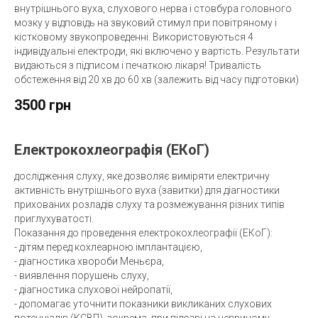
внутрішнього вуха, слухового нерва і стовбура головного
мозку у відповідь на звуковий стимул при повітряному і
кістковому звукопроведенні. Використовуються 4
індивідуальні електроди, які включено у вартість. Результати
видаються з підписом і печаткою лікаря! Тривалість
обстеження від 20 хв до 60 хв (залежить від часу підготовки)
3500 грн
Електрокохлеографія (ЕКоГ)
дослідження слуху, яке дозволяє виміряти електричну
активність внутрішнього вуха (завитки) для діагностики
прихованих розладів слуху та розмежування різних типів
приглухуватості.
Показання до проведення електрокохлеографії (ЕКоГ):
- дітям перед кохлеарною імплантацією,
- діагностика хвороби Меньєра,
- виявлення порушень слуху,
- діагностика слухової нейропатії,
- допомагає уточнити показники викликаних слухових
потенціалів (КСВП), зокрема, при підозрі на невриному