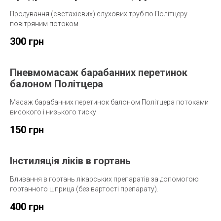
Продування (євстахієвих) слухових труб по Політцеру
повітряним потоком
300 грн
Пневмомасаж барабанних перетинок
балоном Політцера
Масаж барабанних перетинок балоном Політцера потоками
високого і низького тиску
150 грн
Інстиляція ліків в гортань
Вливання в гортань лікарських препаратів за допомогою
гортанного шприца (без вартості препарату).
400 грн