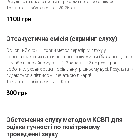
Результати видаються з підписом і печаткою лікаря!
Тривалість обстеження - 20-25 хв.
1100 грн
Отоакустична емісія (скринінг слуху)
Основний скринінговий метод перевірки слуху у
новонароджених і дітей першого року життя (бажано під час
сну або в спокійному стані). Заснований на реєстрації
роботи слухових рецепторів у внутрішньому вусі. Результати
видаються з підписом і печаткою лікаря!
Тривалість обстеження - 10 хв.
800 грн
Обстеження слуху методом КСВП для
оцінки гучності по повітряному
проведенні звуку