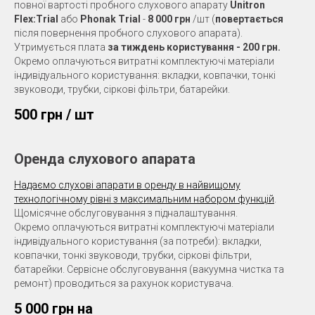
повної вартості пробного слухового апарату
Unitron
Flex:Trial
або
Phonak Trial
-
8 000 грн
/шт (
повертається
після повернення пробного слухового апарата).
Утримується плата
за тиждень користування - 200 грн.
Окремо оплачуються витратні комплектуючі матеріали
індивідуального користування: вкладки, ковпачки, тонкі
звуководи, трубки, сіркові фільтри, батарейки.
500 грн / шт
Оренда слухового апарата
Надаємо слухові апарати в оренду в найвищому
технологічному рівні з максимальним набором функцій
.
Щомісячне обслуговування з підналаштування.
Окремо оплачуються витратні комплектуючі матеріали
індивідуального користування (за потреби): вкладки,
ковпачки, тонкі звуководи, трубки, сіркові фільтри,
батарейки. Сервісне обслуговування (вакуумна чистка та
ремонт) проводиться за рахунок користувача.
5 000 грн на