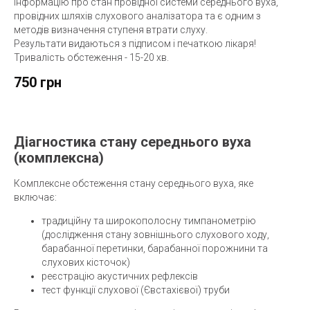
інформацію про стан провідної системи середнього вуха,
провідних шляхів слухового аналізатора та є одним з
методів визначення ступеня втрати слуху.
Результати видаються з підписом і печаткою лікаря!
Тривалість обстеження - 15-20 хв.
750 грн
Діагностика стану середнього вуха
(комплексна)
Комплексне обстеження стану середнього вуха, яке
включає:
традиційну та широкополосну тимпанометрію
(дослідження стану зовнішнього слухового ходу,
барабанної перетинки, барабанної порожнини та
слухових кісточок)
реєстрацію акустичних рефлексів
тест функції слухової (Євстахієвої) труби