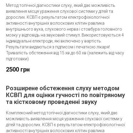
Метод топічної діагностики слуху, який дає можливість
виявлення місця ураження слухової системи у дітей та
дорослих. КСВП є результатом електрофізіологічної
активності внутрішніх волоскових клітин равлика
внутрішнього вуха, слухового нерва і стовбура головного
мозку у відповідь на звуковий стимул. Використовуються 4
індивідуальні електроди, які включено у вартість.
Результати видаються з підписом і печаткою лікаря!
Тривалість обстеження від 15 хв до 60 хв (залежить від часу
підготовки)
2500 грн
Розширене обстеження слуху методом
КСВП для оцінки гучності по повітряному
та кістковому проведенні звуку
Комплексний метод топічної діагностики слуху, який дає
можливість виявлення місця ураження слухової системи у
дітей та дорослих. КСВП є результатом електрофізіологічної
активності внутрішніх волоскових клітин равлика