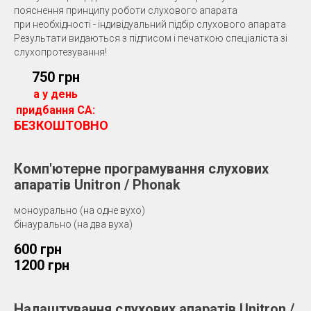
пояснення принципу роботи слухового апарата
при необхідності - індивідуальний підбір слухового апарата
Результати видаються з підписом і печаткою спеціаліста зі
слухопротезування!
750 грн
а у день
придбання СА:
БЕЗКОШТОВНО
Комп'ютерне програмування слухових
апаратів Unitron / Phonak
моноурально (на одне вухо)
бінаурально (на два вуха)
600 грн
1200 грн
Налаштування слухових апаратів Unitron /