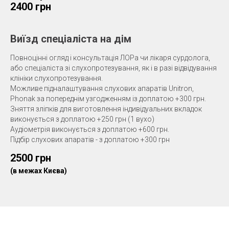
2400 грн
Виїзд спеціаліста на дім
Повноцінні огляд і консультація ЛОРа чи лікаря сурдолога,
або спеціаліста зі слухопротезування, як і в разі відвідування
клініки слухопротезування.
Можливе підналаштування слухових апаратів Unitron,
Phonak за попереднім узгодженням із доплатою +300 грн.
Зняття зліпків для виготовлення індивідуальних вкладок
виконується з доплатою +250 грн (1 вухо)
Аудіометрія виконується з доплатою +600 грн.
Підбір слухових апаратів - з доплатою +300 грн
2500 грн
(в межах Києва)