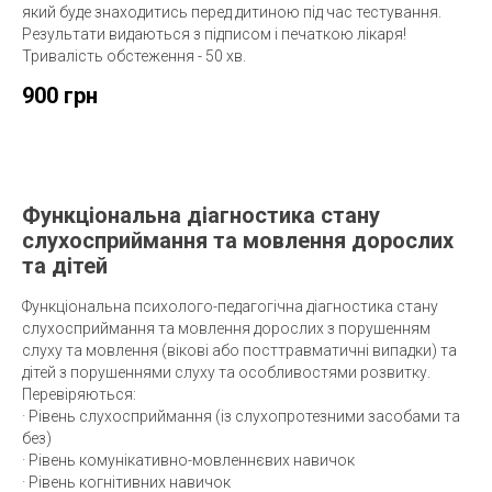
який буде знаходитись перед дитиною під час тестування.
Результати видаються з підписом і печаткою лікаря!
Тривалість обстеження - 50 хв.
900 грн
Функціональна діагностика стану
слухосприймання та мовлення дорослих
та дітей
Функціональна психолого-педагогічна діагностика стану
слухосприймання та мовлення дорослих з порушенням
слуху та мовлення (вікові або посттравматичні випадки) та
дітей з порушеннями слуху та особливостями розвитку.
Перевіряються:
· Рівень слухосприймання (із слухопротезними засобами та
без)
· Рівень комунікативно-мовленнєвих навичок
· Рівень когнітивних навичок