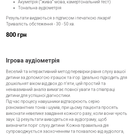
Акуметрія ("жива" мова, камертональний тест)
Тональна аудіометрія
Результати видаються з підписом і печаткою лікаря!
Тривалість обстеження - 30 - 50 хв.
800 грн
Ігрова аудіометрія
Веселий та інтерактивний метод перевірки рівня слуху вашої
дитини за допомогою іграшок та ігор. Ідеально підходить для
дошкільнят віком від двох до п'яти, цей простий та
неінвазивний аналіз вимагає повної уваги та співпраці
дитини для успішної діагностики.
Під час процесу навушники відтворюють серію
різноманітних тонів і шумів, при цьому пацієнта просять
виконати невелике завдання кожного разу, коли вони чують
звук. Ці результати виводяться на аудіограму, щоб
визначити поріг слуху дитини. Кожна правильна дія
супроводжується заохоченням та похвалою від аудіолога,