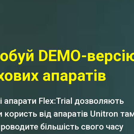
O-версію
атів
l дозволяють
тів Unitron там,
ь свого часу