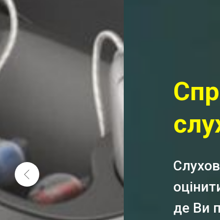
Спробуй DEM
слухових апар
Слухові апарати Flex:Tria
оцінити користь від апара
де Ви проводите більшіст