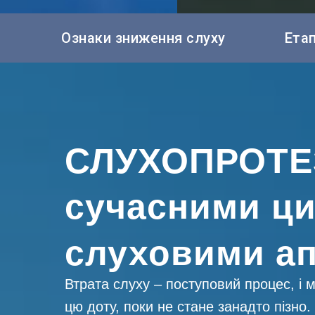
Ознаки зниження слуху
Ета
СЛУХОПРОТЕ
сучасними ц
слуховими а
Втрата слуху – поступовий процес, і
цю доту, поки не стане занадто пізн