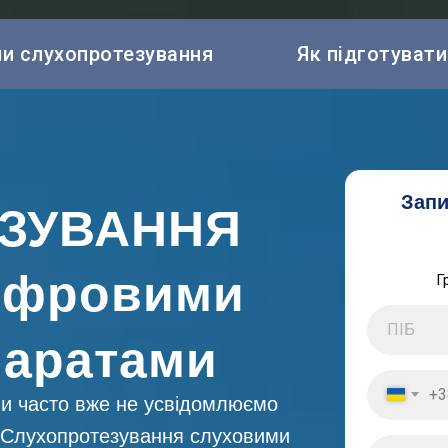
пи слухопротезування
Як підготуват
Запи
ЗУВАННЯ
ифровими
Г
паратами
+3
 ми часто вже не усвідомлюємо
о. Слухопротезування слуховими