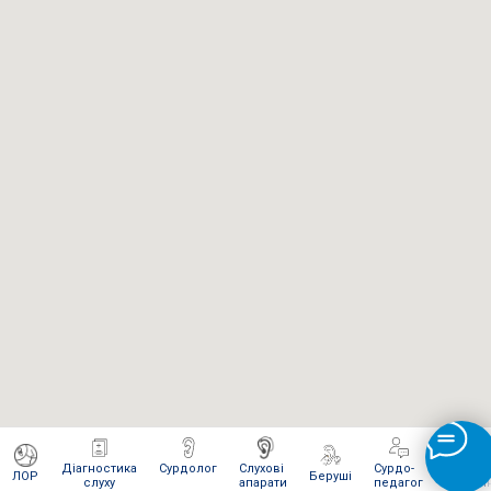
Діагностика
Сурдолог
Слухові
Сурдо-
Інтерне
ЛОР
Беруші
слуху
апарати
педагог
магази