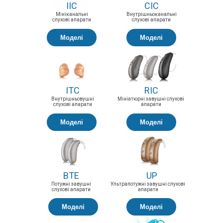
IIC
СIC
Мініканальні
Внутрішньоканальні
слухові апарати
слухові апарати
Моделі
Моделі
ITC
RIC
Внутрішньовушні
Мініатюрні завушні слухові
слухові апарати
апарати
Моделі
Моделі
BTE
UP
Потужні завушні
Ультрапотужні завушні слухові
слухові апарати
апарати
Моделі
Моделі