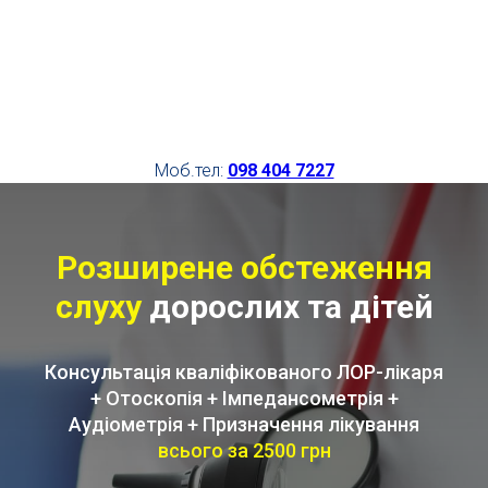
Моб.тел:
098 404 7227
Розширене обстеження
слуху
дорослих та дітей
Консультація кваліфікованого ЛОР-лікаря
+ Отоскопія + Імпедансометрія +
Аудіометрія + Призначення лікування
всього за 2500 грн