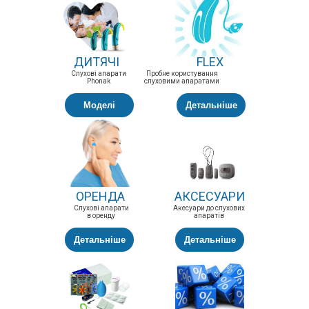
ДИТЯЧІ
FLEX
Слухові апарати
Пробне користування
Phonak
слуховими апаратами
Моделі
Детальніше
ОРЕНДА
АКСЕСУАРИ
Слухові апарати
Акесуари до слухових
в оренду
апаратів
Детальніше
Детальніше