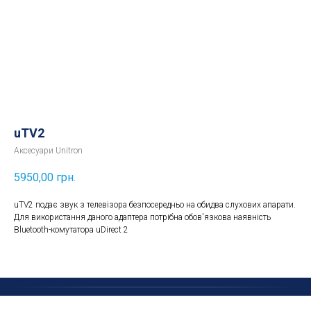
uTV2
Аксесуари Unitron
5950,00
грн.
uTV2 подає звук з телевізора безпосередньо на обидва слухових апарати.
Для використання даного адаптера потрібна обов'язкова наявність
Bluetooth-комутатора uDirect 2