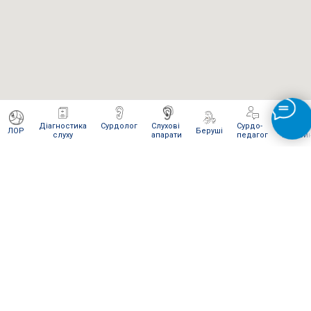
Діагностика
Сурдолог
Слухові
Сурдо-
Інтерне
ЛОР
Беруші
слуху
апарати
педагог
магази
ЯК ВІДПРАВИТИ НАМ ПОСИЛКУ
Для сервісного обслуговування і ремонту Ви можете
відправити нам посилку
Новою поштою
.
Відправляти слід в
м. Київ
на
відділення № 270
(посилки вагою
до 30 кг
).
Одержувач:
"Ваш слух наша турбота" (на
представника)
Телефон:
096 236 15 93