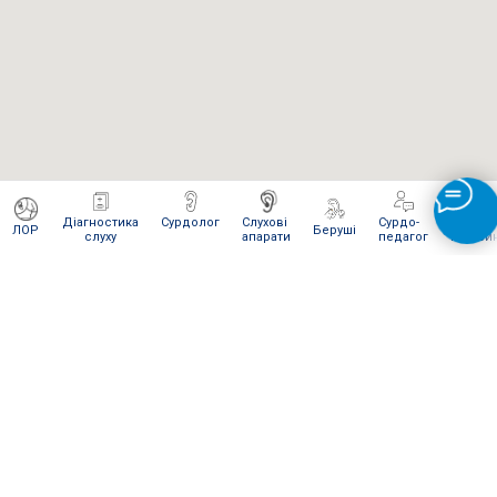
Діагностика
Сурдолог
Слухові
Сурдо-
Інтерне
ЛОР
Беруші
слуху
апарати
педагог
магази
ЯК ВІДПРАВИТИ НАМ ПОСИЛКУ
Для сервісного обслуговування і ремонту Ви можете
відправити нам посилку
Новою поштою
.
Відправляти слід в
м. Київ
на
відділення № 270
(посилки вагою
до 30 кг
).
Одержувач:
"Ваш слух наша турбота" (на
представника)