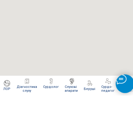
Діагностика
Сурдолог
Слухові
Сурдо-
Інтерне
ЛОР
Беруші
слуху
апарати
педагог
магази
ЯК ВІДПРАВИТИ НАМ ПОСИЛКУ
Для сервісного обслуговування і ремонту Ви можете