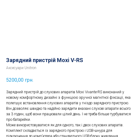
Зарядний пристрій Moxi V-RS
Аксесуари Unitron
5200,00
грн.
Зарядний пристрій до слухових апаратів Moxi Vivante-RS виконаний у
новому комфортному дизайні з функцією зручної магнітної фіксації, яка
полегшує встановлення слухових апаратів у гніздо зарядного пристрою.
Він дозволяє швидко та надійно зарядити вказані слухові апарати всього
за 3 годин, щоб вони працювали цілий день. І не треба більше турбуватися
про батарейки.
Може використовуватися як для одного, так і двох слухових апаратів.
Комплект складається із зарядного пристрою і USB-шнура для
підключення до комп’ютера або стандартного USB-блоку живлення.