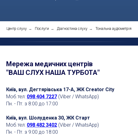
Центр слуху
→
Послуги
→
Діагностика слуху
→
Тональна аудіометрія
Мережа медичних центрів
"ВАШ СЛУХ НАША ТУРБОТА"
Київ, вул. Дегтярівська 17-А, ЖК Creator City
Моб.тел:
098 404 7227
(Viber / WhatsApp)
Пн. - Пт. з 8:00 до 17:00
Київ, вул. Шолуденка 30, ЖК Старт
Моб.тел:
098 482 3402
(Viber / WhatsApp)
Пн. - Пт. з 9:00 до 18:00