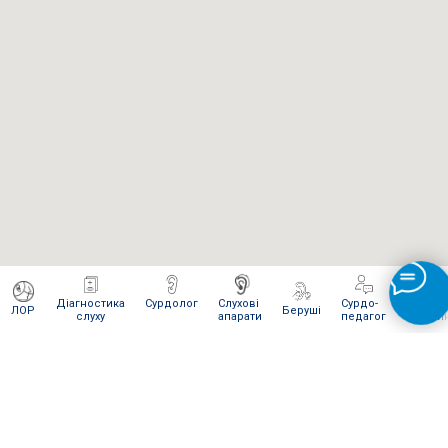
Діагностика
Сурдолог
Слухові
Сурдо-
Інтерне
ЛОР
Беруші
слуху
апарати
педагог
магази