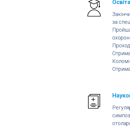
Освіт
Закінч
за спе
Пройшл
охорони
Проходи
Отримав
Коломій
Отрима
Науко
Регуля
симпоз
отолар