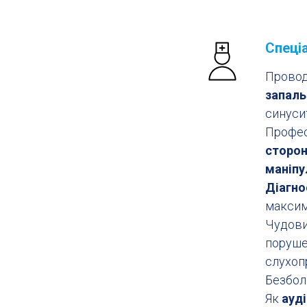
Спеціа
Прово
запаль
синусит
Профе
сторон
маніпу
Діагно
максим
Чудов
поруше
слухоп
Безбол
Як
ауд