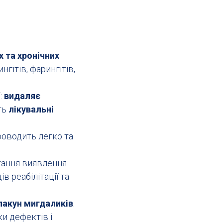
х та хронічних
ингітів, фарингітів,
:
видаляє
ить
лікувальні
роводить легко та
тання виявлення
 реабілітації та
лакун мигдаликів
.
ки дефектів і