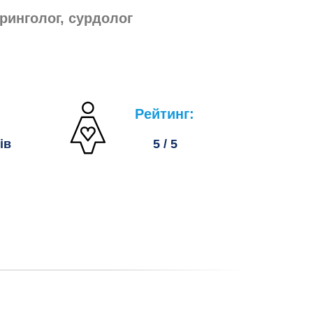
ринголог, сурдолог
Рейтинг:
ів
5 / 5