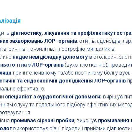
лізація
дить
діагностику, лікування та профілактику гостри
них захворювань ЛОР- органів
: отитів, аденоїдів, лар
ів, ринітів, тонзилітів, гіпертрофію мигдаликів.
сійно
надає невідкладну допомогу
в отоларингології
нього тіла з ЛОР-органів
(вухо, глотка, ніс), провод
ляції
при інтенсивному та/або постійному болі у вусі
.
стичні та ендоскопічні дослідження ЛОР-органів
п
ально ефективно.
ий
спеціаліст з сурдологічної допомоги:
вирішує пи
нням слуху та подальшого підбору ефективних методів
ротезування.
існо
промиває сірчані пробки
, виконує
промивання 
іолог
використовує різні підходи і прийоми діагности