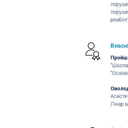
поруше
поруше
реабілі
Власн
Пройшл
"Школа 
"Основи
Оволод
Асистен
Лікар 