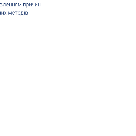
явленням причин
них методів