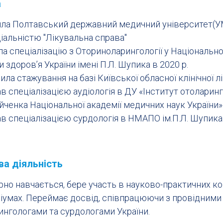
а
ила Полтавський державний медичний університет(У
ціальністю "Лікувальна справа"
а спеціалізацію з Оториноларингології у Національно
 здоровʼя України імені П.Л. Шупика в 2020 р.
ла стажування на базі Київської обласної клінічної лі
 спеціалізацією аудіологія в ДУ «Інститут отоларингол
ченка Національної академії медичних наук України» 
в спеціалізацією сурдологія в НМАПО ім.П.Л. Шупика 
ва діяльність
рно навчається, бере участь в науково-практичних к
іумах. Переймає досвід, співпрацюючи з провідними
ингологами та сурдологами України.