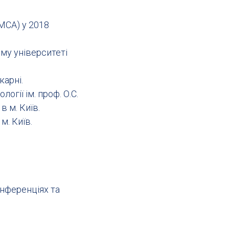
МСА) у 2018
му університеті
карні.
огії ім. проф. О.С.
в м. Київ.
м. Київ.
онференціях та