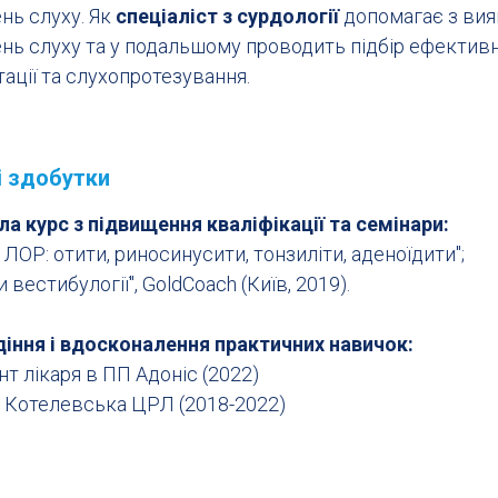
нь слуху. Як
спеціаліст з сурдології
допомагає з ви
нь слуху та у подальшому проводить підбір ефектив
тації та слухопротезування.
і здобутки
а курс з підвищення кваліфікації та семінари:
ЛОР: отити, риносинусити, тонзиліти, аденоїдити";
 вестибулогії", GoldCoach (Київ, 2019).
іння і вдосконалення практичних навичок:
т лікаря в ПП Адоніс (2022)
в Котелевська ЦРЛ (2018-2022)