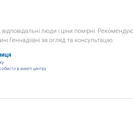
, відповідальні люди і ціни помірні. Рекоменду
ині Геннадіївні за огляд та консультацію.
ниця
ку
собисто в анкеті центру