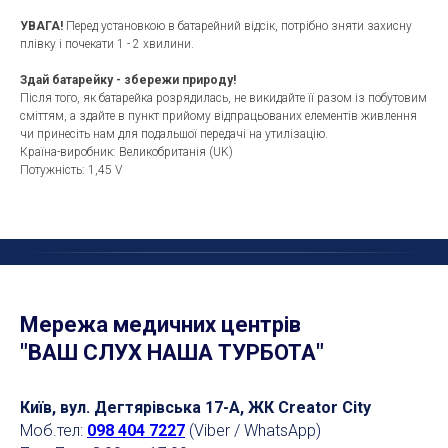
УВАГА!
Перед установкою в батарейний відсік, потрібно зняти захисну
плівку і почекати 1 - 2 хвилини.
Здай батарейку - збережи природу!
Після того, як батарейка розрядилась, не викидайте її разом із побутовим
сміттям, а здайте в пункт прийому відпрацьованих елементів живлення
чи принесіть нам для подальшої передачі на утилізацію.
Країна-виробник: Великобританія (UK)
Потужність: 1,45 V
Мережа медичних центрів
"ВАШ СЛУХ НАША ТУРБОТА"
Київ, вул. Дегтярівська 17-А, ЖК Creator City
Моб.тел:
098 404 7227
(Viber / WhatsApp)