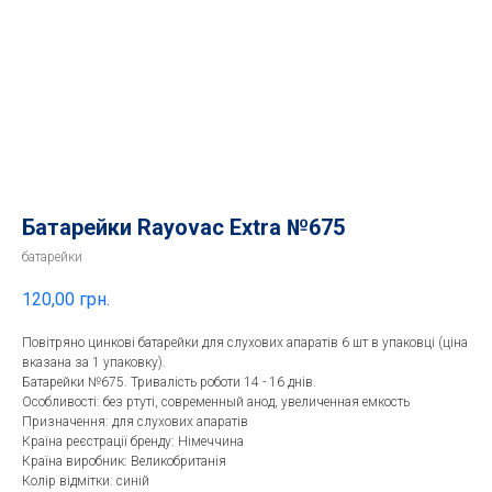
Батарейки Rayovac Extra №675
батарейки
120,00
грн.
Повітряно цинкові батарейки для слухових апаратів 6 шт в упаковці (ціна
вказана за 1 упаковку).
Батарейки №675. Тривалість роботи 14 - 16 днів.
Особливості: без ртуті, современный анод, увеличенная емкость
Призначення: для слухових апаратів
Країна реєстрації бренду: Німеччина
Країна виробник: Великобританія
Колір відмітки: синій