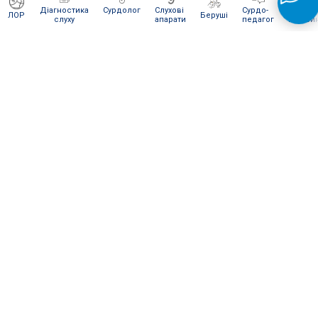
Діагностика
Сурдолог
Слухові
Сурдо-
Інтерне
ЛОР
Беруші
слуху
апарати
педагог
магази
ЯК ВІДПРАВИТИ НАМ ПОСИЛКУ
Для сервісного обслуговування і ремонту Ви можете
відправити нам посилку
Новою поштою
.
Відправляти слід в
м. Київ
на
відділення № 270
(посилки вагою
до 30 кг
).
Одержувач:
"Ваш слух наша турбота" (на
представника)
Телефон:
096 236 15 93