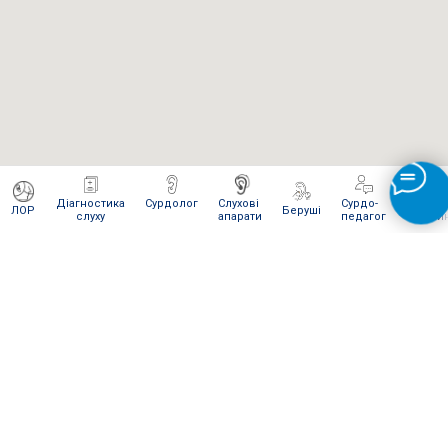
Діагностика
Сурдолог
Слухові
Сурдо-
Інтерне
ЛОР
Беруші
слуху
апарати
педагог
магази
ЯК ВІДПРАВИТИ НАМ ПОСИЛКУ
Для сервісного обслуговування і ремонту Ви можете
відправити нам посилку
Новою поштою
.
Відправляти слід в
м. Київ
на
відділення № 270
(посилки вагою
до 30 кг
).
Одержувач:
"Ваш слух наша турбота" (на