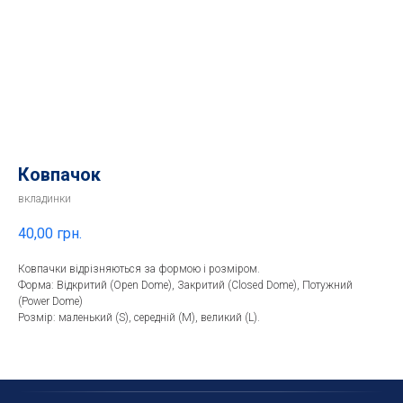
Ковпачок
вкладинки
40,00
грн.
Ковпачки відрізняються за формою і розміром.
Форма: Відкритий (Open Dome), Закритий (Closed Dome), Потужний
(Power Dome)
Розмір: маленький (S), середній (M), великий (L).