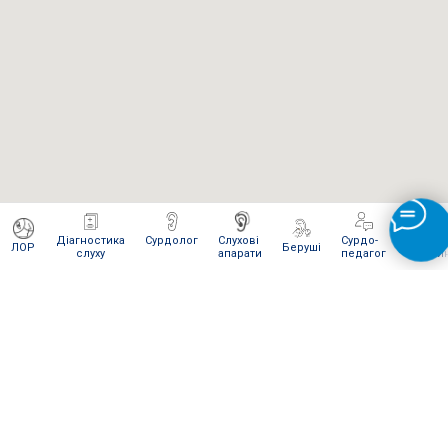
Діагностика
Сурдолог
Слухові
Сурдо-
Інтерне
ЛОР
Беруші
слуху
апарати
педагог
магази
ЯК ВІДПРАВИТИ НАМ ПОСИЛКУ
Для сервісного обслуговування і ремонту Ви можете
відправити нам посилку
Новою поштою
.
Відправляти слід в
м. Київ
на
відділення № 270
(посилки вагою
до 30 кг
).