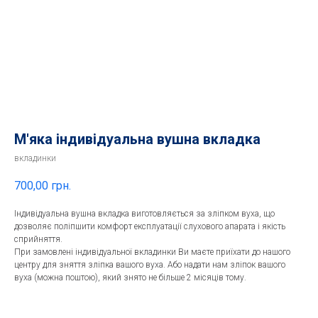
М'яка індивідуальна вушна вкладка
вкладинки
700,00
грн.
Індивідуальна вушна вкладка виготовляється за зліпком вуха, що
дозволяє поліпшити комфорт експлуатації слухового апарата і якість
сприйняття.
При замовлені індивідуальної вкладинки Ви маєте приїхати до нашого
центру для зняття зліпка вашого вуха. Або надати нам зліпок вашого
вуха (можна поштою), який знято не більше 2 місяців тому.