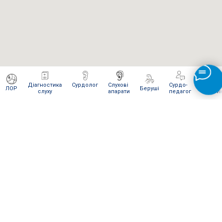
Діагностика
Сурдолог
Слухові
Сурдо-
Інтерне
ЛОР
Беруші
слуху
апарати
педагог
магази
ЯК ВІДПРАВИТИ НАМ ПОСИЛКУ