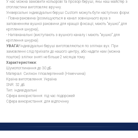
У нас можна замовити кольорові та прозорі беруші, якы наш майстер з
отопластики виготовляє вручну.
Універсальні індивідуальні беруші Custom можуть бути наступних форм:
- Повна-раковина (розміщуються в канал зовнішнього вуха з
заповненням вушної раковини для кращої фіксації, мають "вушко" для
кріплення шнурка),
- Напівканальні (виступають з вушного каналу і мають "вушко" для
кріплення шнурка).
УВАГА!
Індивідуальні беруші виготовляються по зліпках вух. При
замовленні слід приїхати до нашого центру, або надати нам (можна
поштою) зліпки зняті не більше 2 місяців тому.
Характеристики:
Шумопоглинання до 30 дБ
Матеріал: Силікон гіпоалергенний (Німеччина)
Країна виготовлення: Україна
SNR: 32 дБ
Тип: індивідуальні
Сфера використання: під час подорожей
Сфера використання: для відпочінку