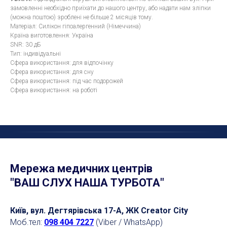
замовленні необхідно приїхати до нашого центру, або надати нам зліпки
(можна поштою) зроблені не більше 2 місяців тому.
Матеріал: Силікон гіпоалергенний (Німеччина)
Країна виготовлення: Україна
SNR: 30 дБ
Тип: індивідуальні
Сфера використання: для відпочінку
Сфера використання: для сну
Сфера використання: під час подорожей
Сфера використання: на роботі
Мережа медичних центрів
"ВАШ СЛУХ НАША ТУРБОТА"
Київ, вул. Дегтярівська 17-А, ЖК Creator City
Моб.тел:
098 404 7227
(Viber / WhatsApp)