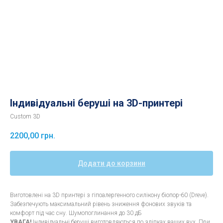
Індивідуальні беруші на 3D-принтері
Custom 3D
2200,00
грн.
Додати до корзини
Виготовлені на 3D принтері з гіпоалергенного силікону біопор-60 (Dreve).
Забезпечують максимальний рівень зниження фонових звуків та
комфорт під час сну. Шумопоглинання до 30 дБ
УВАГА!
Індивідуальні беруші виготовляються по зліпках ваших вух. При