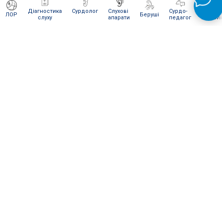
Діагностика
Сурдолог
Слухові
Сурдо-
Інтерне
ЛОР
Беруші
слуху
апарати
педагог
магази
ЯК ВІДПРАВИТИ НАМ ПОСИЛКУ
Для сервісного обслуговування і ремонту Ви можете
відправити нам посилку
Новою поштою
.
Відправляти слід в
м. Київ
на
відділення № 270
(посилки вагою
до 30 кг
).
Одержувач:
"Ваш слух наша турбота" (на
представника)
Телефон:
096 236 15 93