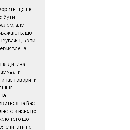
ворить, що не
е бути
алом, але
 вважають, що
 неуважні, коли
 невиявлена
аша дитина
ає уваги.
чинає говорити
аніше
ина
виться на Вас,
яєте з нею, це
кою того що
ся зчитати по