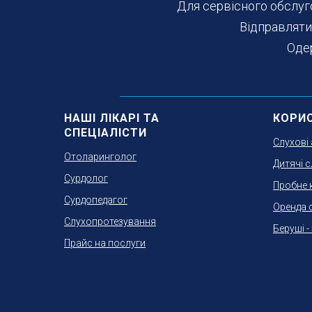
Для сервісного обслуг
Відправляти
Оде
НАШІ ЛІКАРІ ТА
КОРИ
СПЕЦІАЛІСТИ
Слухові
Отоларинголог
Дитячі с
Сурдолог
Пробне 
Сурдопедагог
Оренда 
Слухопротезування
Беруші -
Прайс на послуги