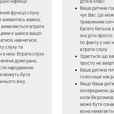
ушні інфекції
діти в класі
Ваша дитина го
ення функції слуху
чує Вас. Це мож
 виявитись важко,
тривожним сигн
е виявляється втрата
багато батьків
ащими є шанси вашої
їхні діти просто
атися, навчатися,
по факту у них
у слуху та
втрата слуху
 з нею. Втрата слуху
Здається, що в
начена дуже рано,
просто не зверт
ісля народження.
Ваша дитина по
ти можуть бути
голосніше ніж р
ннього віку.
Якщо Ваша дит
зосереджено ди
коли Ви розмовл
може бути озна
вона намагаєть