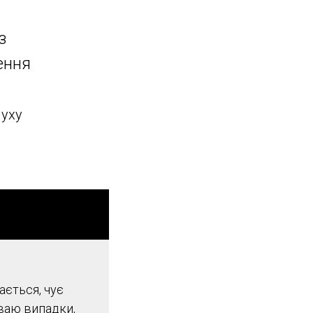
з
ення
луху
ається, чує
уваю випадки,