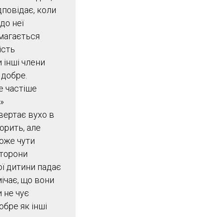
дповідає, коли
до неї
магається
ість
и інші члени
 добре.
е частіше
»
вертає вухо в
ворить, але
може чути
сторони
ої дитини падає
ічає, що вони
и не чує
обре як інші