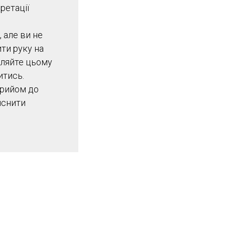
ретації
, але ви не
ти руку на
оляйте цьому
итись.
прийом до
яснити