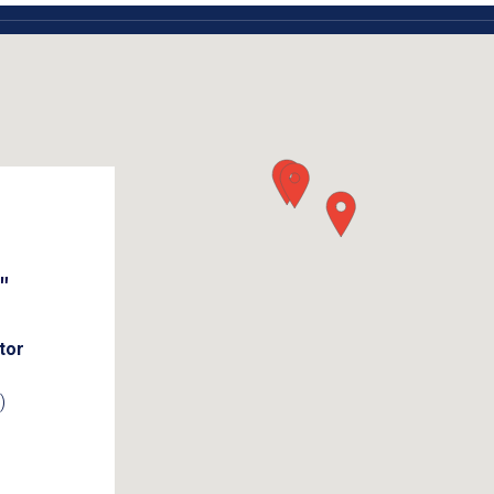
"
tor
)