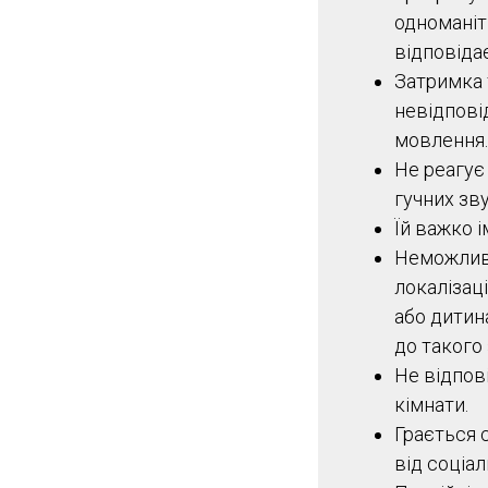
одноманіт
відповіда
Затримка 
невідпові
мовлення.
Не реагує 
гучних зв
Їй важко 
Неможлив
локалізац
або дитин
до такого 
Не відпові
кімнати.
Грається 
від соціал