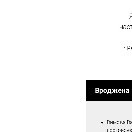
нас
* Р
Вроджена
Вимова Ва
прогресує