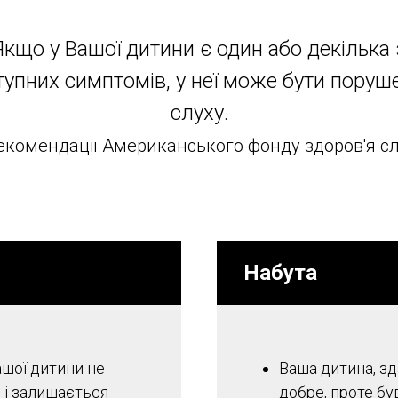
Якщо у Вашої дитини є один або декілька 
тупних симптомів, у неї може бути поруш
слуху.
екомендації Американського фонду здоров'я с
Набута
шої дитини не
Ваша дитина, зд
 і залишається
добре, проте б