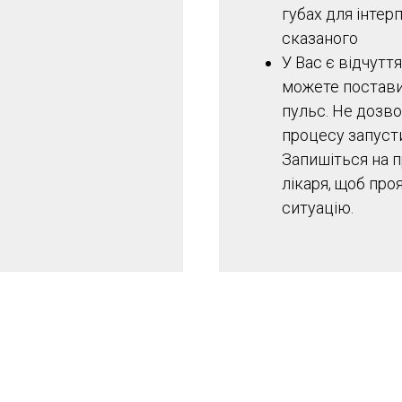
губах для інтерп
сказаного
У Вас є відчуття
можете постави
пульс. Не дозв
процесу запуст
Запишіться на 
лікаря, щоб про
ситуацію.