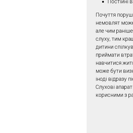
Постійні в
Почуття поруш
немовлят може
але чим раніш
слуху, тим кр
дитини спілкув
приймати втрат
навчитися жити
може бути виз
іноді відразу п
Слухові апара
корисними з ра