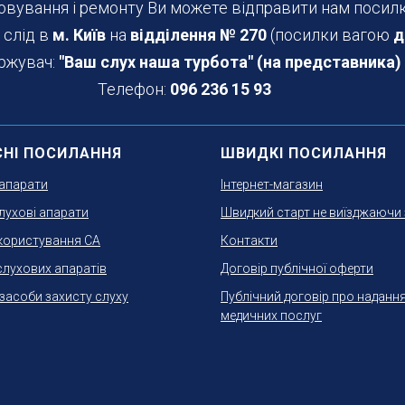
овування і ремонту Ви можете відправити нам посил
 слід в
м. Київ
на
відділення № 270
(посилки вагою
д
ржувач:
"Ваш слух наша турбота" (на представника)
Телефон:
096 236 15 93
СНІ ПОСИЛАННЯ
ШВИДКІ ПОСИЛАННЯ
 апарати
Інтернет-магазин
лухові апарати
Швидкий старт не виїзджаючи 
користування СА
Контакти
слухових апаратів
Договір публічної оферти
 засоби захисту слуху
Публічний договір про наданн
медичних послуг