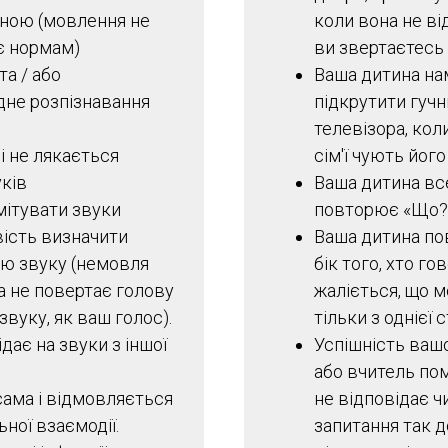
ною (мовлення не
коли вона не ві
є нормам)
ви звертаєтесь 
та / або
Ваша дитина на
дне розпізнавання
підкрутити гучн
телевізора, кол
і не лякається
сім'ї чують його
уків
Ваша дитина вс
імітувати звуки
повторює «Що?
ість визначити
Ваша дитина по
ію звуку (немовля
бік того, хто го
а не повертає голову
жаліється, що 
звуку, як ваш голос).
тільки з однієї 
дає на звуки з іншої
Успішність ваш
або вчитель пом
сама і відмовляється
не відповідає ч
ьної взаємодії.
запитання так д