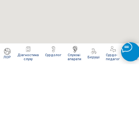
Діагностика
Сурдолог
Слухові
Сурдо-
Інтерне
ЛОР
Беруші
слуху
апарати
педагог
магази