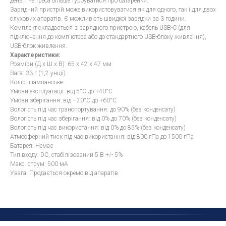
день. І не треба більше турбуватися про батарейки.
Зарядний пристрій може використовуватися як для одного, так і для двох
слухових апаратів. Є можливість швидкої зарядки за 3 години.
Комплект складається з зарядного пристрою, кабель USB-C (для
підключення до комп'ютера або до стандартного USB-блоку живлення),
USB-блок живлення.
Характеристики:
Розміри (Д х Ш х В): 65 х 42 х 47 мм
Вага: 33 г (1,2 унції)
Колір: шампанське
Умови експлуатації: від 5°С до +40°С
Умови зберігання: від –20°С до +60°С
Вологість під час транспортування: до 90% (без конденсату)
Вологість під час зберігання: від 0% до 70% (без конденсату)
Вологість під час використання: від 0% до 85% (без конденсату)
Атмосферний тиск під час використання: від 800 гПа до 1500 гПа
Батарея: Немає
Тип входу: DC, стабілізований 5 В +/- 5%
Макс. струм: 500 мА
Увага! Продається окремо від апаратів.