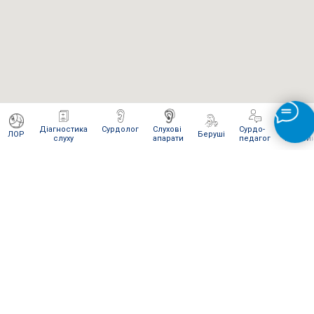
Діагностика
Сурдолог
Слухові
Сурдо-
Інтерне
ЛОР
Беруші
слуху
апарати
педагог
магази