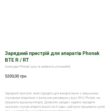
Зарядний пристрій для апаратів Phonak
BTE R / RT
Аксесуари Phonak (ціну та наявність уточнюйте)
5200,00
грн.
Зарядний пристрій, який підходить для використання з завушними
слуховими апаратами з виносним ресивером у вухо (RIC) Phonak, які
працюють від акумуляторів. Дозволяє швидко і надійно зарядити
зазначені слухові апарати всього за 6 годин, щоб вони працювали цілий