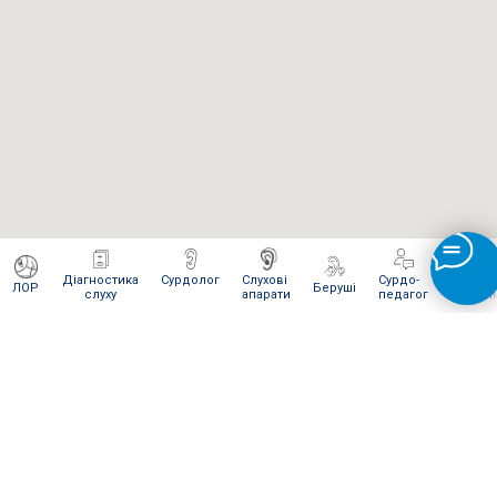
Діагностика
Сурдолог
Слухові
Сурдо-
Інтерне
ЛОР
Беруші
слуху
апарати
педагог
магази
ЯК ВІДПРАВИТИ НАМ ПОСИЛКУ
Для сервісного обслуговування і ремонту Ви можете
відправити нам посилку
Новою поштою
.
Відправляти слід в
м. Київ
на
відділення № 270