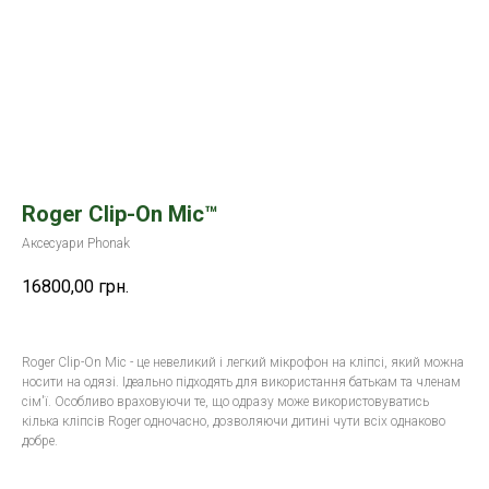
Roger Clip-On Mic™
Аксесуари Phonak
16800,00
грн.
Roger Clip-On Mic - це невеликий і легкий мікрофон на кліпсі, який можна
носити на одязі. Ідеально підходять для використання батькам та членам
сім'ї. Особливо враховуючи те, що одразу може використовуватись
кілька кліпсів Roger одночасно, дозволяючи дитині чути всіх однаково
добре.