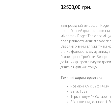
32500,00
грн.
Безпровідний мікрофон Roger T
розроблений для покращення р
мікрофон Roger Table розміщу
розбірливості мови під час пе
Завдяки різним алгоритмам кр
вплив фонового шуму знижуєт
безперервної роботи. Безпрові
до інших джерел звуку за допо
дивіться фільми тощо.
Технічні характеристики:
Розміри: 69 x 69 x 14 мм
Вага: 103 г
Термін служби батареї: 
Збільшення дальності: 2