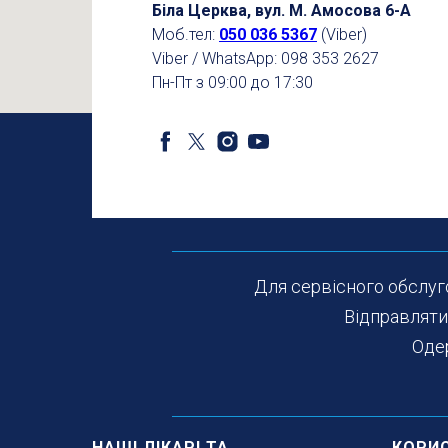
Біла Церква, вул. М. Амосова 6-А
Моб.тел:
050 036 5367
(Viber)
Viber / WhatsApp: 098 353 2627
Пн-Пт з 09:00 до 17:30
Для сервісного обслуг
Відправляти
Оде
НАШІ ЛІКАРІ ТА
КОРИ