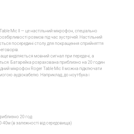
able Mic II — це настільний мікрофон, спеціально
озбірливості розмов під час зустрічей. Настільний
ється посередині столу для покращення сприйняття
реговорів.
аще виділяється мовний сигнал при передачі, а
ься. Батарейка розрахована приблизно на 20 годин
дний мікрофон Roger Table Mic II можна підключати
могою аудіокабелю. Наприклад, до ноутбука і
приблизно 20 год
0-40м (в залежності від середовища)