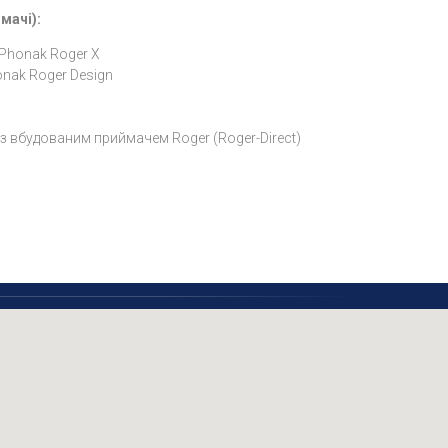
мачі):
Phonak Roger X
onak Roger Design
з вбудованим приймачем Roger (Roger-Direct)