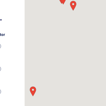
"
tor
)
)
)