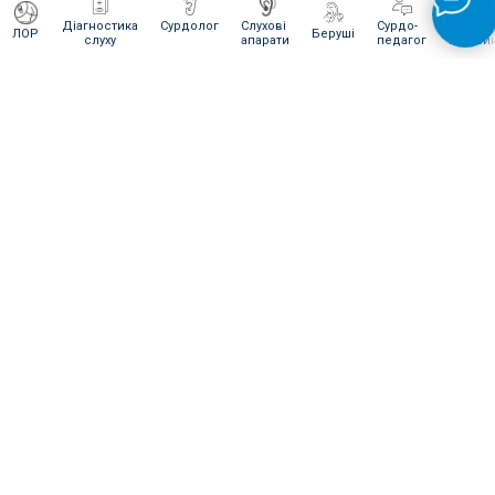
Діагностика
Сурдолог
Слухові
Сурдо-
Інтерне
ЛОР
Беруші
слуху
апарати
педагог
магази
ЯК ВІДПРАВИТИ НАМ ПОСИЛКУ
Для сервісного обслуговування і ремонту Ви можете
відправити нам посилку
Новою поштою
.
Відправляти слід в
м. Київ
на
відділення № 270
(посилки вагою
до 30 кг
).
Одержувач:
"Ваш слух наша турбота" (на
представника)
Телефон:
096 236 15 93