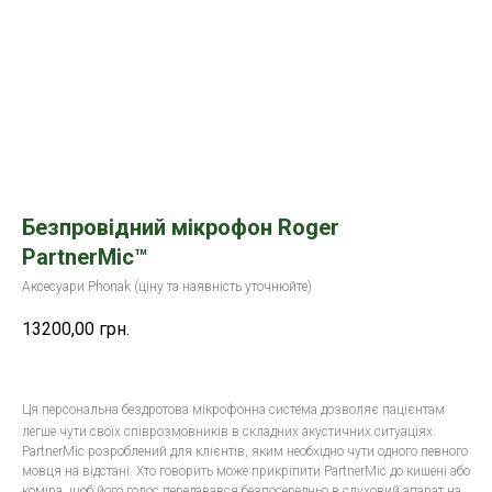
Безпровідний мікрофон Roger
PartnerMic™
Аксесуари Phonak (ціну та наявність уточнюйте)
13200,00
грн.
Ця персональна бездротова мікрофонна система дозволяє пацієнтам
легше чути своїх співрозмовників в складних акустичних ситуаціях.
PartnerMic розроблений для клієнтів, яким необхідно чути одного певного
мовця на відстані. Хто говорить може прикріпити PartnerMic до кишені або
коміра, щоб його голос передавався безпосередньо в слуховий апарат на