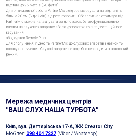
відстані до 25 метрів (80 футів).
Для оптимальної роботи PartnerMic слід розташовувати на відстані не
більше 20 см (8 дюймів) від рота говорить. Обсяг сигнал стримера від
PartnerMic можна налаштувати за допомогою багатофункціональної
кнопки на слухових апаратах або за допомогою пульта дистанційного
керування.
або додаток Remote Plus.
Для сполучення: піднесіть PartnerMic до слухових апаратів і натисніть
кнопку сполучення. Слухові апарати не потрібно переводити в потоковий
режим.
Мережа медичних центрів
"ВАШ СЛУХ НАША ТУРБОТА"
Київ, вул. Дегтярівська 17-А, ЖК Creator City
Моб.тел:
098 404 7227
(Viber / WhatsApp)