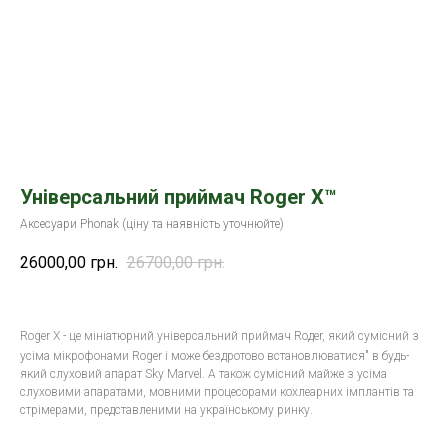
Універсальний приймач Roger X™
Аксесуари Phonak (ціну та наявність уточнюйте)
26000,00
грн.
26700,00
грн.
Roger X - це мініатюрний універсальний приймач Roдer, який сумісний з
усіма мікрофонами Roger i може бездротово встановлюватися" в будь-
який слуховий апарат Sky Marvel. А також сумісний майже з усіма
слуховими апаратами, мовними процесорами кохлеарних імплантів та
стрімерами, представленими на українському ринку.