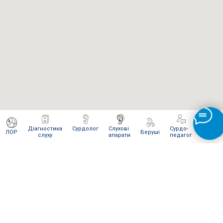
Діагностика
Сурдолог
Слухові
Сурдо-
Інтерне
ЛОР
Беруші
слуху
апарати
педагог
магази
ЯК ВІДПРАВИТИ НАМ ПОСИЛКУ
Для сервісного обслуговування і ремонту Ви можете
відправити нам посилку
Новою поштою
.
Відправляти слід в
м. Київ
на
відділення № 270