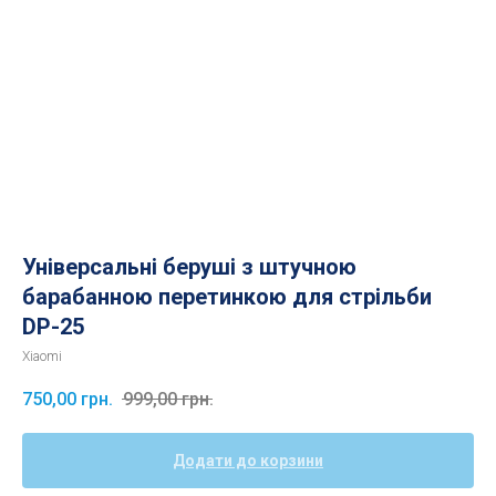
Універсальні беруші з штучною
барабанною перетинкою для стрільби
DP-25
Xiaomi
750,00
грн.
999,00
грн.
Додати до корзини