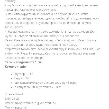
проходу.
2) щоб полегшити проникнення берушей в слуховий канал, відтягніть
назад протилежною рукою мочку вуха.
3) помістіть округлений кінець беруші в слуховий канал. Легко
проштовхуючи беруші вперед одночасно обертайте їх, до моменту, коли
вони щільно закриють слуховий прохід, не викликаючи почуття
дискомфорту.
4) беруші можуть втратити свою ефективність під час розмови або
жуванні. Тому після закінчення необхідно їх поправити.
Увага! Стежте за тим, щоб не засунути беруші надто глибоко. Більша
частина повинна розміщуватись в каналі і при цьому
зберігатися
можливість легко захопити беруші кінчиками пальців, щоб
вийняти їх. Якщо Ви все ще добре чуєте, можливо, беруші вставлені
неповністю або неправильно.
Термін придатності: 1 рік.
Комплектація:
футляр - 1 шт,
беруші - 2шт,
силіконові амбушури різного розміру - 3 пари,
з'єднувальний шнур-тримач - 1шт
Країна: Китай
SNR: 25 дБ
Сфера використання: під час стрільби
Тип: універсальні