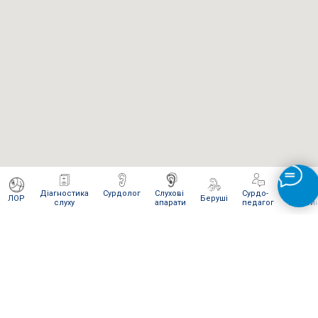
Діагностика
Сурдолог
Слухові
Сурдо-
Інтерне
ЛОР
Беруші
слуху
апарати
педагог
магази