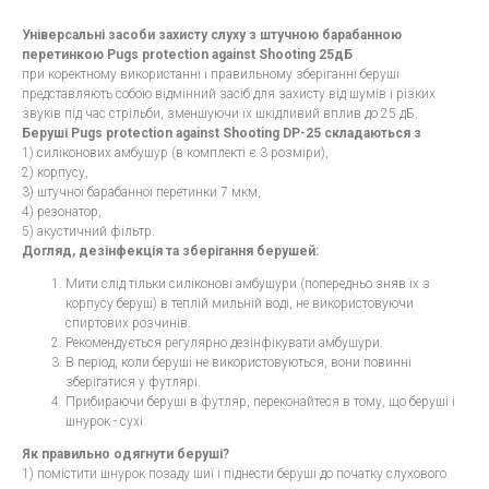
Універсальні засоби захисту слуху з штучною барабанною
перетинкою Pugs protection against Shooting 25дБ
при коректному використанні і правильному зберіганні беруші
представляють собою відмінний засіб для захисту від шумів і різких
звуків під час стрільби, зменшуючи їх шкідливий вплив до 25 дБ.
Беруші Pugs protection against Shooting DP-25 складаються з
1) силіконових амбушур (в комплекті є 3 розміри),
2) корпусу,
3) штучної барабанної перетинки 7 мкм,
4) резонатор,
5) акустичний фільтр.
Догляд, дезінфекція та зберігання берушей:
Мити слід тільки силіконові амбушури (попередньо зняв їх з
корпусу беруш) в теплій мильній воді, не використовуючи
спиртових розчинів.
Рекомендується регулярно дезінфікувати амбушури.
В період, коли беруші не використовуються, вони повинні
зберігатися у футлярі.
Прибираючи беруші в футляр, переконайтеся в тому, що беруші і
шнурок - сухі.
Як правильно одягнути беруші?
1) помістити шнурок позаду шиї і піднести беруші до початку слухового