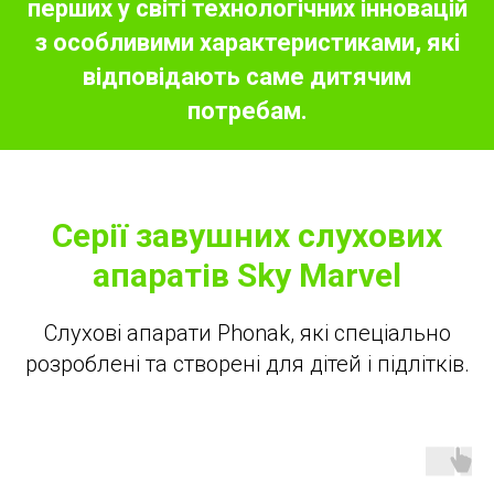
перших у світі технологічних інновацій
з особливими характеристиками, які
відповідають саме дитячим
потребам.
Серії завушних слухових
апаратів Sky Marvel
Слухові апарати Phonak, які спеціально
розроблені та створені для дітей і підлітків.