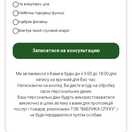
Чи влаштовує ціна
Найбільш підходящі функції
підібрав фахівець
Вже був такий слуховий апарат
Записатися на консультацию
Ми зв'яжемося з Вами в будні дні з 9:00 до 18:00 для
запису на зручний для Вас час.
Натискаючи на кнопку, Ви даєте згоду на обробку
своїх персональних даних.
Ваші персональні дані будуть використовуватися
виключно в цілях зв'язку з вами для пропозицій
послуг і товарів, реалізовані ТОВ "ФАБРИКА СЛУХУ", і
не буде передаватися третім особам.