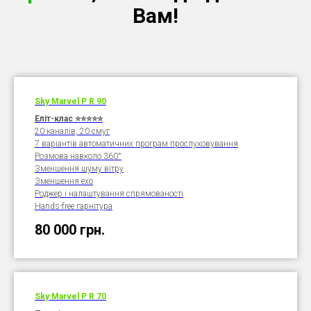
Вам!
Sky Marvel P R
90
Еліт-клас ⭐⭐
⭐⭐
⭐
20 каналів, 20 смуг
7 варіантів автоматичних програм прослуховування
Розмова навколо 360°
Зменшення шуму вітру
Зменшення ехо
Роджер і налаштування спрямованості
Hands-free гарнітура
80 000
грн.
Sky Marvel P R
70