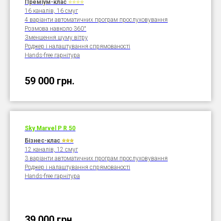
Преміум-клас
⭐⭐
⭐
⭐
16 каналів, 16 смуг
4 варіанти автоматичних програм прослуховування
Розмова навколо 360°
Зменшення шуму вітру
Роджер і налаштування спрямованості
Hands-free гарнітура
59 000
грн.
Sky Marvel P R
50
Бізнес-клас
⭐⭐⭐
12 каналів, 12 смуг
3 варіанти автоматичних програм прослуховування
Роджер і налаштування спрямованості
Hands-free гарнітура
39 000
грн.