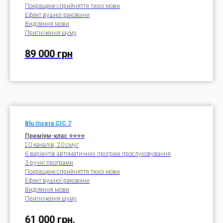
Покращене сприйняття тихої мови
Ефект вушної раковини
Виділення мови
Пригнічення шуму
89 000 грн
Blu
Insera
CIC
7
Преміум-клас ⭐⭐⭐⭐
20 каналів, 20 смуг
6 варіантів автоматичних програм прослуховування
3 ручні програми
Покращене сприйняття тихої мови
Ефект вушної раковини
Виділення мови
Пригнічення шуму
61 000 грн.