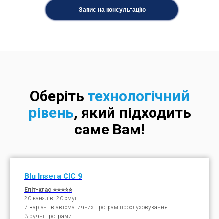
Запис на консультацію
Оберіть
технологічний
рівень
, який підходить
саме Вам!
Blu
Insera
CIC
9
Еліт-клас ⭐⭐⭐⭐⭐
20 каналів, 20 смуг
7 варіантів автоматичних програм прослуховування
3 ручні програми