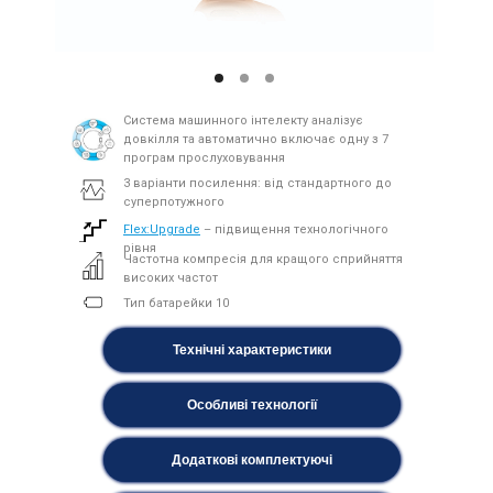
Система машинного інтелекту аналізує
довкілля та автоматично включає одну з 7
програм прослуховування
3 варіанти посилення: від стандартного до
суперпотужного
Flex:Upgrade
– підвищення технологічного
рівня
Частотна компресія для кращого сприйняття
високих частот
Тип батарейки 10
Технічні характеристики
Особливі технології
Додаткові комплектуючі