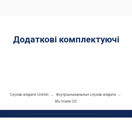
Додаткові комплектуючі
Слухові апарати Unitron
→
Внутрішньоканальні cлухові апарати
→
Blu Insera C​IC