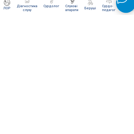
Діагностика
Сурдолог
Слухові
Сурдо-
Інтерне
ЛОР
Беруші
слуху
апарати
педагог
магази