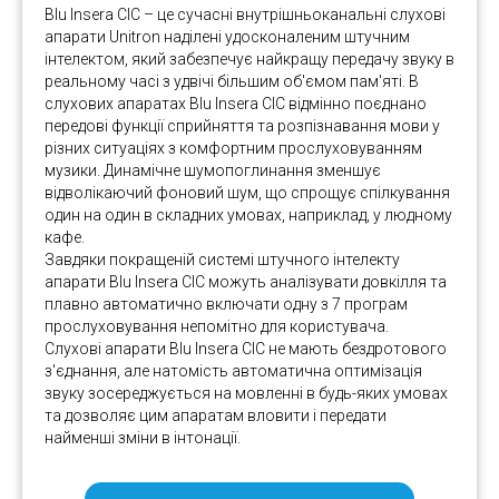
Blu Insera СIC – це сучасні внутрішньоканальні слухові
апарати Unitron наділені удосконаленим штучним
інтелектом, який забезпечує найкращу передачу звуку в
реальному часі з удвічі більшим об'ємом пам'яті. В
слухових апаратах Blu Insera СIC відмінно поєднано
передові функції сприйняття та розпізнавання мови у
різних ситуаціях з комфортним прослуховуванням
музики. Динамічне шумопоглинання зменшує
відволікаючий фоновий шум, що спрощує спілкування
один на один в складних умовах, наприклад, у людному
кафе.
Завдяки покращеній системі штучного інтелекту
апарати Blu Insera СIC можуть аналізувати довкілля та
плавно автоматично включати одну з 7 програм
прослуховування непомітно для користувача.
Слухові апарати Blu Insera СIC не мають бездротового
з'єднання, але натомість автоматична оптимізація
звуку зосереджується на мовленні в будь-яких умовах
та дозволяє цим апаратам вловити і передати
найменші зміни в інтонації.