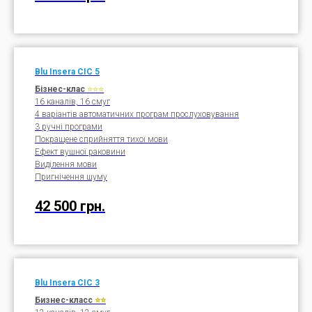
Blu
Insera
CIC
5
Бізнес-клас
⭐⭐⭐
16 каналів, 16 смуг
4 варіантів автоматичних програм прослуховування
3 ручні програми
Покращене сприйняття тихої мови
Ефект вушної раковини
Виділення мови
Пригнічення шуму
42 500 грн.
Blu
Insera
CIC
3
Бизнес-класс
⭐⭐