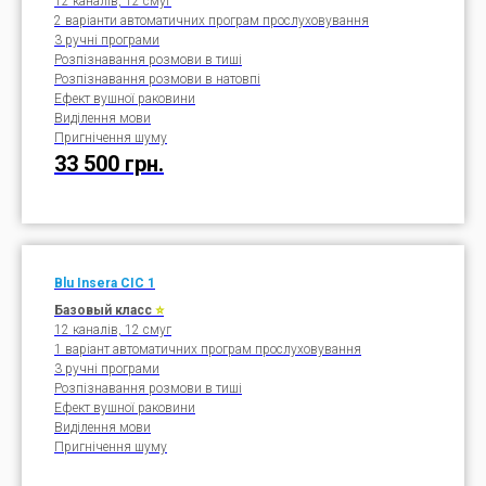
12 каналів, 12 смуг
2 варіанти автоматичних програм прослуховування
3 ручні програми
Розпізнавання розмови в тиші
Розпізнавання розмови в натовпі
Ефект вушної раковини
Виділення мови
Пригнічення шуму
33 500 грн.
Blu Insera
CIC
1
Базовый класс
⭐
12 каналів, 12 смуг
1 варіант автоматичних програм прослуховування
3 ручні програми
Розпізнавання розмови в тиші
Ефект вушної раковини
Виділення мови
Пригнічення шуму