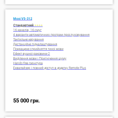
Moxi V5-312
Стандартний
⭐⭐⭐⭐
16 каналів, 16 смуг
4 варіанти автоматичних програм прослуховування
Тактильне керування
Дистанційне підналаштування
Покращене сприйняття тихої мови
Ефект вушної раковини 2
Виділення мови і Пригнічення шуму
Hands-free гарнітура
Еквалайзер і повний доступ в додатку Remote Plus
55 000
грн.