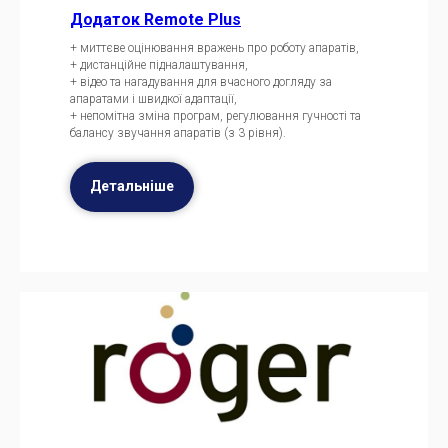
Додаток Remote Plus
+ миттєве оцінювання вражень про роботу апаратів,
+ дистанційне підналаштування,
+ відео та нагадування для вчасного догляду за
апаратами і швидкої адаптації,
+ непомітна зміна програм, регулювання гучності та
балансу звучання апаратів (з 3 рівня).
Детальніше