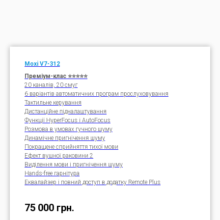
Moxi V7-312
Преміум-клас ⭐⭐⭐⭐⭐
20 каналів, 20 смуг
6 варіантів автоматичних програм прослуховування
Тактильне керування
Дистанційне підналаштування
Функції HyperFocus і AutoFocus
Розмова в умовах гучного шуму
Динамічне пригнічення шуму
Покращене сприйняття тихої мови
Ефект вушної раковини 2
Виділення мови і пригнічення шуму
Hands-free гарнітура
Еквалайзер і повний доступ в додатку Remote Plus
75 000
грн.