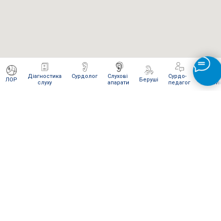
Діагностика
Сурдолог
Слухові
Сурдо-
Інтерне
ЛОР
Беруші
слуху
апарати
педагог
магази