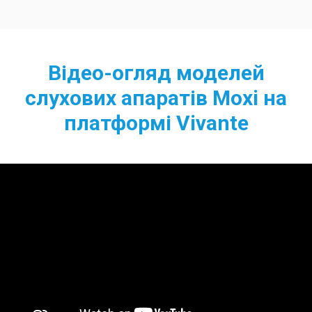
Відео-огляд моделей
слухових апаратів Moxi на
платформі Vivante