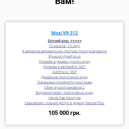
Вам!
Moxi V9-312
Елітний клас ⭐⭐⭐⭐⭐
20 каналів, 20 смуг
8 варіантів автоматичних програм прослуховування
Функція HyperFocus
Розмова в умовах гучного шуму
Розмова в автомобілі 360°
AutoFocus 360°
Динамічне пригнічення шуму
Покращене сприйняття тихої мови
Ефект вушної раковини 2
Виділення мови і пригнічення шуму
Hands-free гарнітура
Еквалайзер і повний доступ в додатку Remote Plus
105 000
грн.