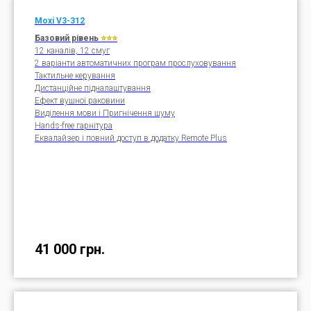
Moxi V3-312
Базовий рівень
⭐⭐⭐
12 каналів, 12 смуг
2 варіанти автоматичних програм прослуховування
Тактильне керування
Дистанційне підналаштування
Ефект вушної раковини
Виділення мови і Пригнічення шуму
Hands-free гарнітура
Еквалайзер і повний доступ в додатку Remote Plus
41 000
грн.