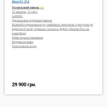
Moxi V1-312
Початковий рівень
⭐⭐
12 каналів, 12 смуг
AutoMic
Дистанційне підналаштування
Bluetooth-підключення до улюблених пристроїв з доступом до
відео-інструкцій, підказок і оцінок в додатку Remote Plus на
смартфоні
Ефект вушної раковини
Виділення мови
Пригнічення шуму
29 900
грн.