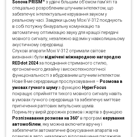
Sonova PRISM™
з удвічі більшим об'ємом пам'яті та
спеціально розробленим штучним інтелектом, що
забезпечує інтелектуальне керування звуком у
реальному часі. Завдяки цьому Moxi V-312 поєднують
в собі потужну бінауральну комунікацію та
автоматичну оптимізацію звуку для кращої передачі
мовного сигналу, незалежно від змін у навколишньому
акустичному середовищі.
Слухові апарати Moxi V-312 отримали світове
визнання і були
відмічені міжнародною нагородою
REDdot 2024
за поєднання стриманого стилю,
ергономічного дизайну і високотехнологічної
функціональності з вбудованим штучним інтелектом.
Нове 8-ме середовище прослуховування –
Розмова в
умовах гучного шуму
з функцією
HyperFocus
покращує сприйняття тихого мовного сигналу навіть
в умовах гучного середовища та забезпечує миттєве
пригнічення раптових імпульсних шумів.
Пориньте у вирій дорожніх розмов і жартів з функцією
Розпізнавання розмови на 360°
в програмі
керування
автомобілем
, яку можна включити вручну і
забезпечити автоматичне фокусування апаратів на
розмові в авто, незалежно від розміщення пасажирів.