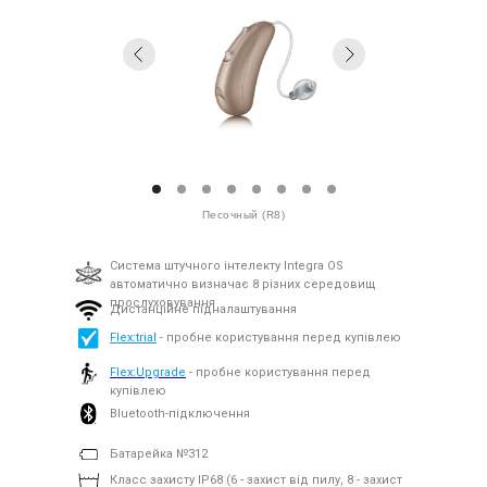
Песочный (R8)
Система штучного інтелекту Integra OS
автоматично визначає 8 різних середовищ
прослуховування
Дистанційне підналаштування
Flex:trial
- пробне користування перед купівлею
Flex:Upgrade
- пробне користування перед
купівлею
Bluetooth-підключення
Батарейка №312
Класс захисту IP68 (6 - захист від пилу, 8 - захист