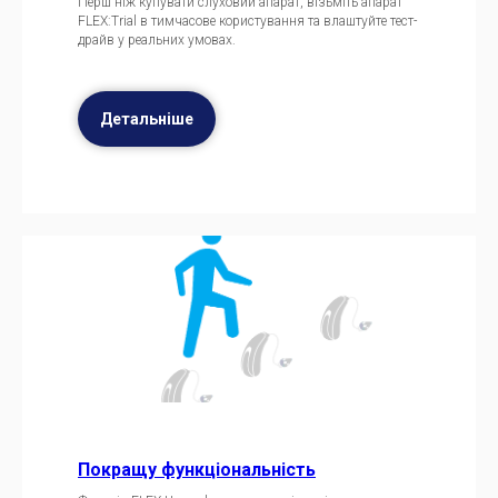
Перш ніж купувати слуховий апарат, візьміть апарат
FLEX:Trial в тимчасове користування та влаштуйте тест-
драйв у реальних умовах.
Детальніше
Покращу функціональність