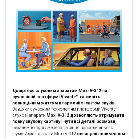
Довіртеся слуховим апаратам Moxi V-312 на
сучаснішій платформі Vivante™ та живіть
повноцінним життям в гармонії зі світом звуків.
Завдяки сучасним технологіям платформи Vivante
слухові апарати
Moxi V-312
дозволяють отримувати
повну звукову картину і чути всі деталі розмови
,
незалежно від її джерела та рівня навколишнього
шуму. Адже апарати Moxi V-312
оснащені новим чіпом