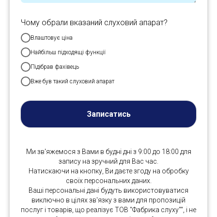
Чому обрали вказаний слуховий апарат?
Влаштовує ціна
Найбільш підходящі функції
Підібрав фахівець
Вже був такий слуховий апарат
Записатись
Ми зв'яжемося з Вами в будні дні з 9:00 до 18:00 для
запису на зручний для Вас час.
Натискаючи на кнопку, Ви даєте згоду на обробку
своїх персональних даних.
Ваші персональні дані будуть використовуватися
виключно в цілях зв'язку з вами для пропозицій
послуг і товарів, що реалізує ТОВ "Фабрика слуху"", і не