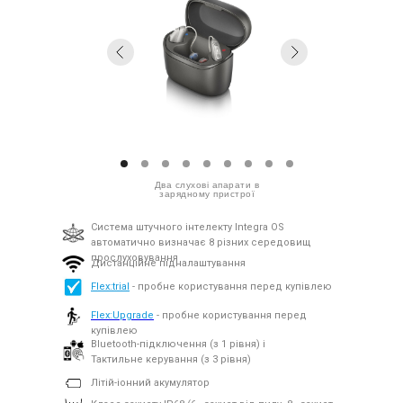
Два слухові апарати в
зарядному пристрої
Система штучного інтелекту Integra OS
автоматично визначає 8 різних середовищ
прослуховування
Дистанційне підналаштування
Flex:trial
- пробне користування перед купівлею
Flex:Upgrade
- пробне користування перед
купівлею
Bluetooth-підключення (з 1 рівня) і
Тактильне керування (з 3 рівня)
Літій-іонний акумулятор