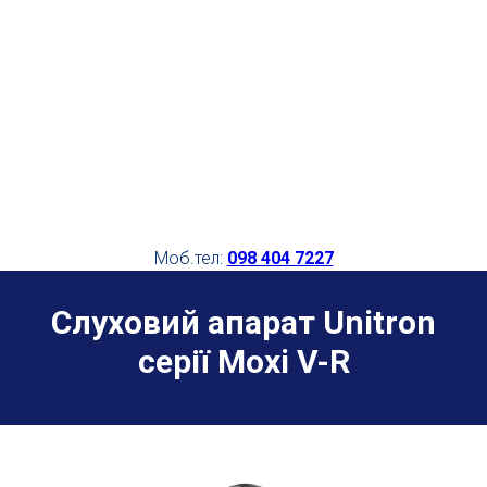
Моб.тел:
098 404 7227
Слуховий апарат
Unitron
серії
Moxi V-R