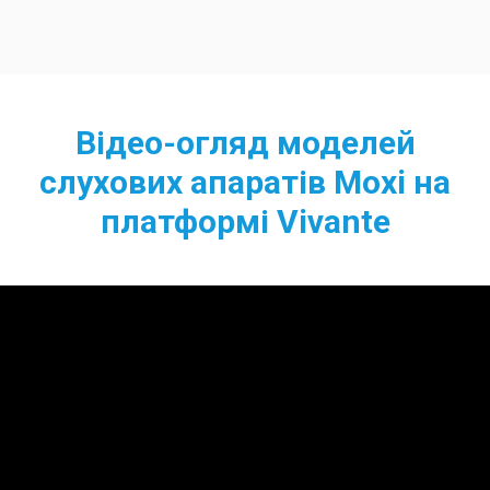
Відео-огляд моделей
слухових апаратів Moxi на
платформі Vivante