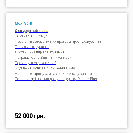
Moxi V5-
R
Стандартний
⭐⭐⭐⭐
16 каналів, 16 смуг
4 варіанти автоматичних програм прослуховування
Тактильне керування
Дистанційне підналаштування
Покращене сприйняття тихої мови
Ефект вушної раковини 2
Виділення мови і Пригнічення шуму
Hands-free гарнітура з тактильним керуванням
Еквалайзер і повний доступ в додатку Remote Plus
52 000
грн.