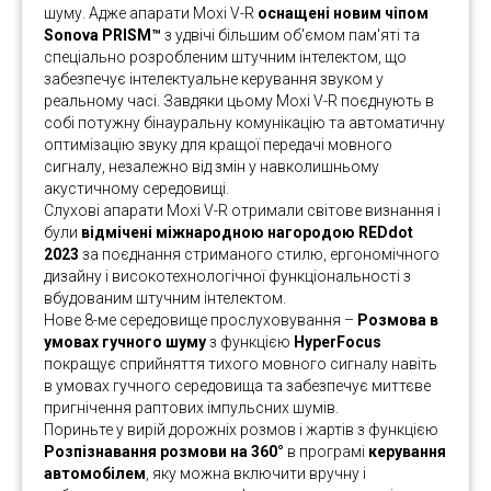
шуму. Адже апарати Moxi V-R
оснащені новим чіпом
Sonova PRISM™
з удвічі більшим об'ємом пам'яті та
спеціально розробленим штучним інтелектом, що
забезпечує інтелектуальне керування звуком у
реальному часі. Завдяки цьому Moxi V-R поєднують в
собі потужну бінауральну комунікацію та автоматичну
оптимізацію звуку для кращої передачі мовного
сигналу, незалежно від змін у навколишньому
акустичному середовищі.
Слухові апарати Moxi V-R отримали світове визнання і
були
відмічені міжнародною нагородою REDdot
2023
за поєднання стриманого стилю, ергономічного
дизайну і високотехнологічної функціональності з
вбудованим штучним інтелектом.
Нове 8-ме середовище прослуховування –
Розмова в
умовах гучного шуму
з функцією
HyperFocus
покращує сприйняття тихого мовного сигналу навіть
в умовах гучного середовища та забезпечує миттєве
пригнічення раптових імпульсних шумів.
Пориньте у вирій дорожніх розмов і жартів з функцією
Розпізнавання розмови на 360°
в програмі
к
ерування
автомобілем
, яку можна включити вручну і