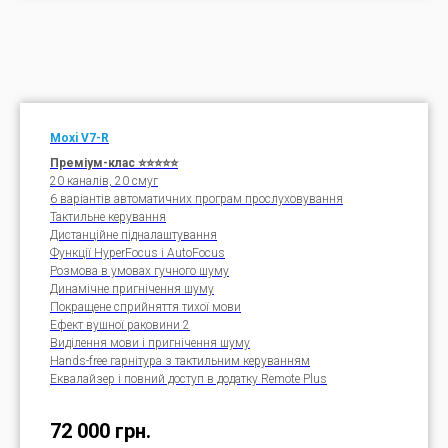
Moxi V7-R
Преміум-клас ⭐⭐⭐⭐⭐
20 каналів, 20 смуг
6 варіантів автоматичних програм прослуховування
Тактильне керування
Дистанційне підналаштування
Функції HyperFocus і AutoFocus
Розмова в умовах гучного шуму
Динамічне пригнічення шуму
Покращене сприйняття тихої мови
Ефект вушної раковини 2
Виділення мови і пригнічення шуму
Hands-free гарнітура з тактильним керуванням
Еквалайзер і повний доступ в додатку Remote Plus
72 000
грн.