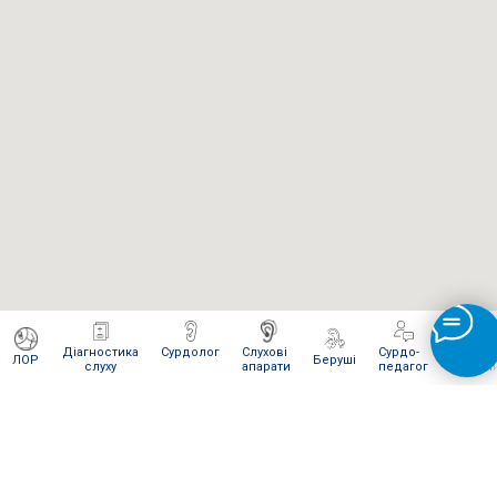
Діагностика
Сурдолог
Слухові
Сурдо-
Інтерне
ЛОР
Беруші
слуху
апарати
педагог
магази