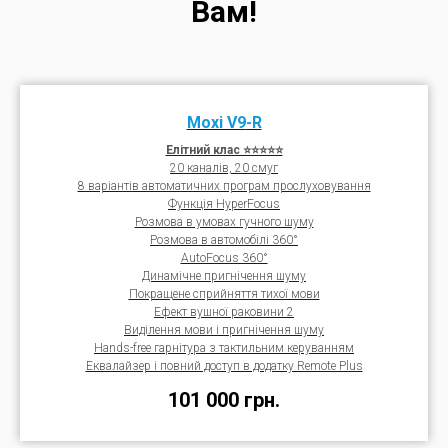
Вам!
Moxi V9
-R
Елітний клас ⭐⭐⭐⭐⭐
20 каналів, 20 смуг
8 варіантів автоматичних програм прослуховування
Функція HyperFocus
Розмова в умовах гучного шуму
Розмова в автомобілі 360°
AutoFocus 360°
Динамічне пригнічення шуму
Покращене сприйняття тихої мови
Ефект вушної раковини 2
Виділення мови і пригнічення шуму
Hands-free гарнітура з тактильним керуванням
Еквалайзер і повний доступ в додатку Remote Plus
101 000
грн.