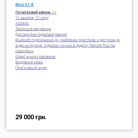
Moxi V1-
R
Початковий рівень
⭐⭐
12 каналів, 12 смуг
AutoMic
Тактильне керування
Дистанційне підналаштування
Bluetooth-підключення до улюблених пристроїв з доступом до
відео-інструкцій, підказок і оцінок в додатку Remote Plus на
смартфоні
Ефект вушної раковини
Виділення мови
Пригнічення шуму
29 000
грн.