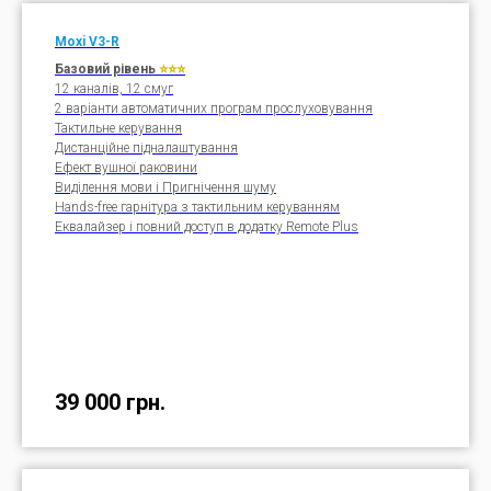
Moxi V3-
R
Базовий рівень
⭐⭐⭐
12 каналів, 12 смуг
2 варіанти автоматичних програм прослуховування
Тактильне керування
Дистанційне підналаштування
Ефект вушної раковини
Виділення мови і Пригнічення шуму
Hands-free гарнітура з тактильним керуванням
Еквалайзер і повний доступ в додатку Remote Plus
39 000
грн.