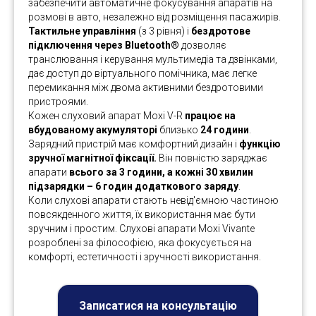
забезпечити автоматичне фокусування апаратів на
розмові в авто, незалежно від розміщення пасажирів.
Тактильне управління
(з 3 рівня) і
бездротове
підключення через Bluetooth®
дозволяє
транслювання і керування мультимедіа та дзвінками,
дає доступ до віртуального помічника, має легке
перемикання між двома активними бездротовими
пристроями.
Кожен слуховий апарат Moxi V-R
працює на
вбудованому акумуляторі
близько
24 години
.
Зарядний пристрій має комфортний дизайн і
функцію
зручної магнітної фіксації.
Він повністю заряджає
апарати
всього за 3 години, а кожні 30 хвилин
підзарядки – 6 годин додаткового заряду
.
Коли слухові апарати стають невід'ємною частиною
повсякденного життя, їх використання має бути
зручним і простим. Слухові апарати Moxi Vivante
розроблені за філософією, яка фокусується на
комфорті, естетичності і зручності використання.
Записатися на консультацію