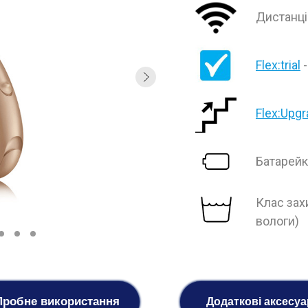
Дистанці
Flex:trial
-
Flex:Upg
Батарей
Клас захи
вологи)
Пробне використання
Додаткові аксесу