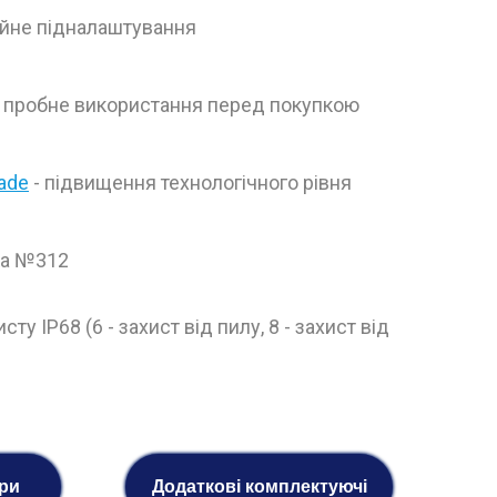
йне підналаштування
 пробне використання перед покупкою
rade
- підвищення технологічного рівня
ка №312
сту IP68 (6 - захист від пилу, 8 - захист від
ари
Додаткові комплектуючі