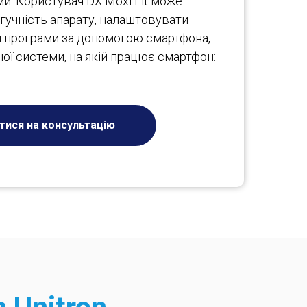
и. Користувач DX Moxi Fit може
гучність апарату, налаштовувати
и програми за допомогою смартфона,
ої системи, на якій працює смартфон:
тися на консультацію