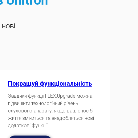
 Unitron
 нові
Покращуй функціональність
Завдяки функції FLEX:Upgrade можна
підвищити технологічний рівень
слухового апарату, якщо ваш спосіб
життя зміниться та знадобляться нові
додаткові функції.