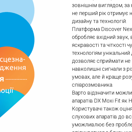
зовнішнім виглядом, за 
не перший рік отримує 
дизайну та технологій.
Платформа Discover Next
обробляє вхідний звук, 
яскравості та чіткості 
технологіям унікальний
дозволяє сприймати не 
навколишні сигнали з р
умовах, але й краще роз
співрозмовника.
Варто відзначити можли
апаратів DX Moxi Fit як 
Користувачі також оцін
слухових апаратів до вс
уможливлює без пробле