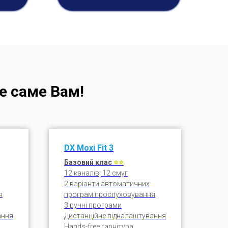
де саме Вам!
DX
Moxi Fit
3
Базовий клас
⭐⭐
12 каналів, 12 смуг
2 варіанти автоматичних
я
програм прослуховування
3 ручні програми
ання
Дистанційне підналаштування
Hands-free гарнітура