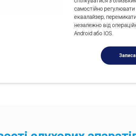
спілкуватися з близьким
самостійно регулювати 
еквалайзер, перемикат
незалежно від операційн
Android або IOS.
Записа