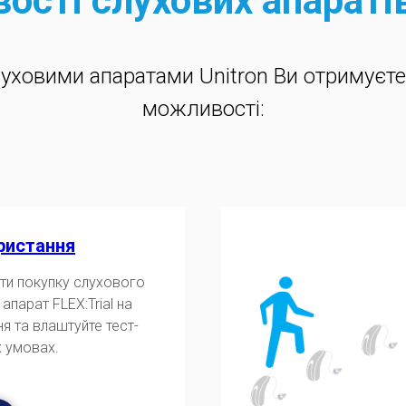
ості слухових апаратів
луховими апаратами Unitron Ви отримуєте
можливості:
ристання
ити покупку слухового
 апарат FLEX:Trial на
я та влаштуйте тест-
х умовах.