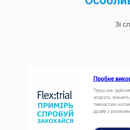
Особлив
Зі с
Пробне вико
Перш ніж здійсн
апарату, візьміть
тимчасове носінн
драйв у реальни