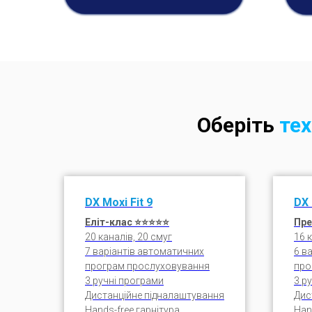
Оберіть
тех
DX
Moxi Fit
9
DX
Еліт-клас ⭐⭐
⭐⭐
⭐
Пре
20 каналів, 20 смуг
16 
7 варіантів автоматичних
6 в
програм прослуховування
про
3 ручні програми
3 р
Дистанційне підналаштування
Дис
Hands-free гарнітура
Han