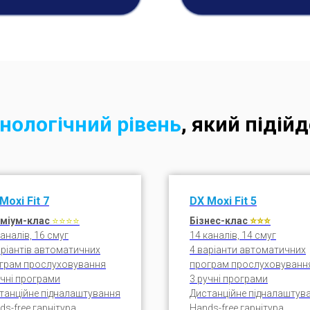
нологічний рівень
, який підій
Moxi Fit
7
DX
Moxi Fit
5
міум-клас
⭐⭐
⭐
⭐
Бізнес-клас
⭐⭐⭐
каналів, 16 смуг
14 каналів, 14 смуг
аріантів автоматичних
4 варіанти автоматичних
грам прослуховування
програм прослуховуванн
учні програми
3 ручні програми
танційне підналаштування
Дистанційне підналаштув
ds-free гарнітура
Hands-free гарнітура