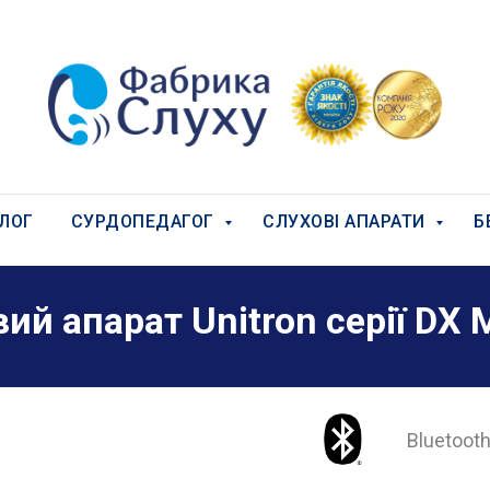
ЛОГ
СУРДОПЕДАГОГ
СЛУХОВІ АПАРАТИ
Б
вий апарат
Unitron серії
DX M
Bluetoot