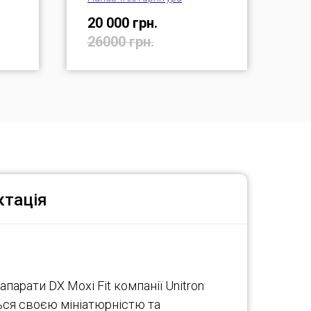
20 000
грн.
26000
грн.
тація
парати DX Moxi Fit компанії Unitron
ся своєю мініатюрністю та