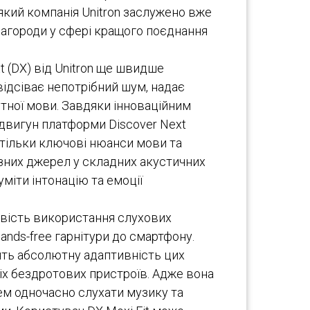
який компанія Unitron заслужено вже
нагороди у сфері кращого поєднання
 (DX) від Unitron ще швидше
відсіває непотрібний шум, надає
чутної мови. Завдяки інноваційним
 двигун платформи Discover Next
тільки ключові нюанси мови та
ізних джерел у складних акустичних
уміти інтонацію та емоції
вість використання слухових
Hands-free гарнітури до смартфону.
ять абсолютну адаптивність цих
іх бездротових пристроїв. Адже вона
м одночасно слухати музику та