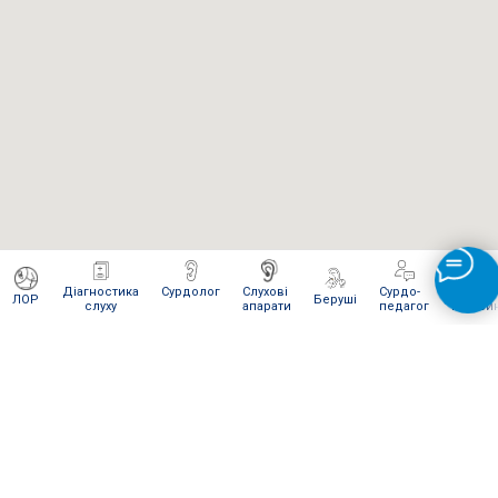
Діагностика
Сурдолог
Слухові
Сурдо-
Інтерне
ЛОР
Беруші
слуху
апарати
педагог
магази