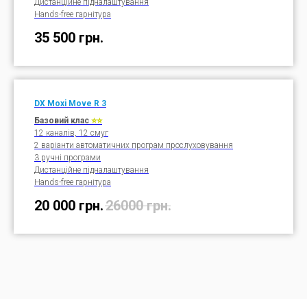
Дистанційне підналаштування
Hands-free гарнітура
35 500
грн.
DX Moxi
Move R
3
Базовий клас
⭐⭐
12 каналів, 12 смуг
2 варіанти автоматичних програм прослуховування
3 ручні програми
Дистанційне підналаштування
Hands-free гарнітура
20 000
грн.
26000
грн.