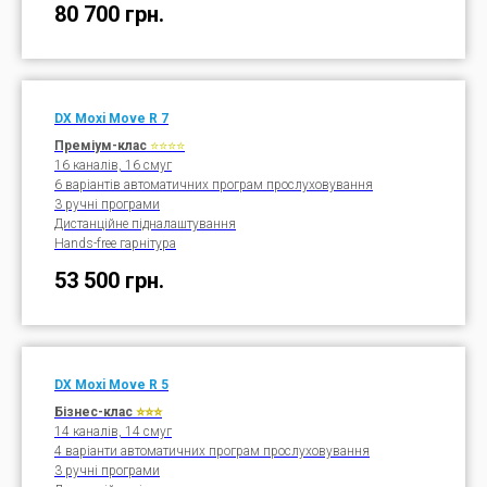
80 700
грн.
DX Moxi
Move R
7
Преміум-клас
⭐⭐
⭐
⭐
16 каналів, 16 смуг
6 варіантів автоматичних програм прослуховування
3 ручні програми
Дистанційне підналаштування
Hands-free гарнітура
53 500
грн.
DX Moxi
Move R
5
Бізнес-клас
⭐⭐⭐
14 каналів, 14 смуг
4 варіанти автоматичних програм прослуховування
3 ручні програми