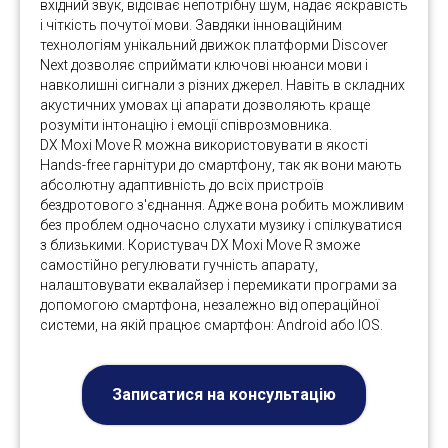
вхідний звук, відсіває непотрібну шум, надає яскравість
і чіткість почутої мови. Завдяки інноваційним
технологіям унікальний движок платформи Discover
Next дозволяє сприймати ключові нюанси мови і
навколишні сигнали з різних джерел. Навіть в складних
акустичних умовах ці апарати дозволяють краще
розуміти інтонацію і емоції співрозмовника.
DX Moxi Move R можна використовувати в якості
Hands-free гарнітури до смартфону, так як вони мають
абсолютну адаптивність до всіх пристроїв
бездротового з'єднання. Адже вона робить можливим
без проблем одночасно слухати музику і спілкуватися
з близькими. Користувач DX Moxi Move R зможе
самостійно регулювати гучність апарату,
налаштовувати еквалайзер і перемикати програми за
допомогою смартфона, незалежно від операційної
системи, на якій працює смартфон: Android або IOS.
Записатися на консультацію