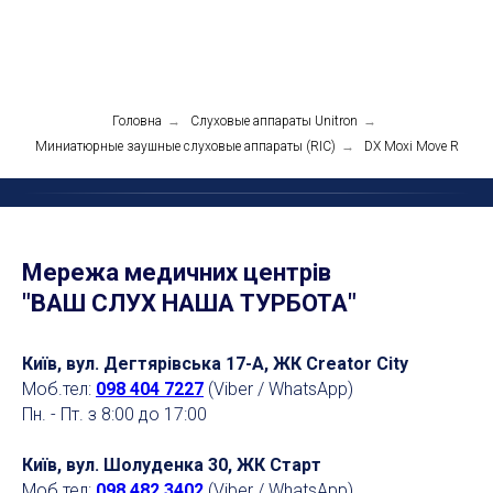
Головна
→
Слуховые аппараты Unitron
→
Миниатюрные заушные слуховые аппараты (RIC)
→
DX Moxi Move R
Мережа медичних центрів
"ВАШ СЛУХ НАША ТУРБОТА"
Київ, вул. Дегтярівська 17-А, ЖК Creator City
Моб.тел:
098 404 7227
(Viber / WhatsApp)
Пн. - Пт. з 8:00 до 17:00
Київ, вул. Шолуденка 30, ЖК Старт
Моб.тел:
098 482 3402
(Viber / WhatsApp)