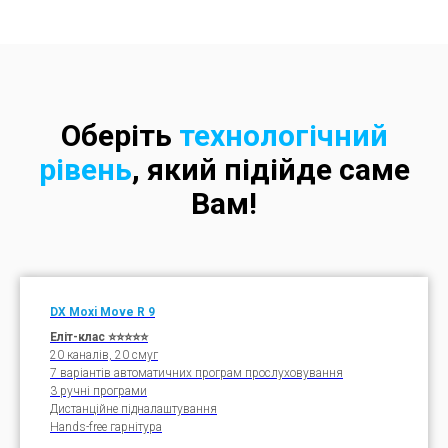
Оберіть
технологічний
рівень
, який підійде саме
Вам!
DX Moxi Move R
9
Еліт-клас ⭐⭐
⭐⭐
⭐
20 каналів, 20 смуг
7 варіантів автоматичних програм прослуховування
3 ручні програми
Дистанційне підналаштування
Hands-free гарнітура