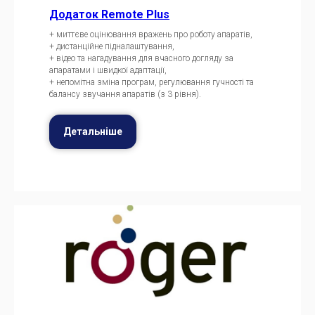
Додаток Remote Plus
+ миттєве оцінювання вражень про роботу апаратів,
+ дистанційне підналаштування,
+ відео та нагадування для вчасного догляду за
апаратами і швидкої адаптації,
+ непомітна зміна програм, регулювання гучності та
балансу звучання апаратів (з 3 рівня).
Детальніше