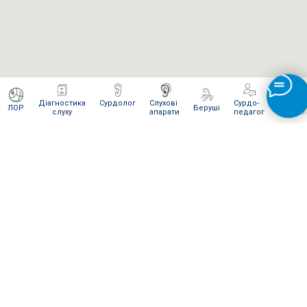
Діагностика
Сурдолог
Слухові
Сурдо-
Інтерне
ЛОР
Беруші
слуху
апарати
педагог
магази