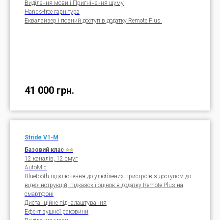
Виділення мови і Пригнічення шуму
Hands-free гарнітура
Еквалайзер і повний доступ в додатку Remote Plus
41 000
грн.
Stride V1-M
Базовий клас
⭐⭐
12 каналів, 12 смуг
AutoMic
Bluetooth-підключення до улюблених пристроїв з доступом до
відео-інструкцій, підказок і оцінок в додатку Remote Plus на
смартфоні
Дистанційне підналаштування
Ефект вушної раковини