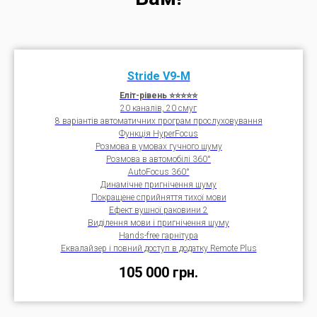
Stride V9-M
Еліт-рівень ⭐⭐⭐⭐⭐
20 каналів, 20 смуг
8 варіантів автоматичних програм прослуховування
Функція HyperFocus
Розмова в умовах гучного шуму
Розмова в автомобілі 360°
AutoFocus 360°
Динамічне пригнічення шуму
Покращене сприйняття тихої мови
Ефект вушної раковини 2
Виділення мови і пригнічення шуму
Hands-free гарнітура
Еквалайзер і повний доступ в додатку Remote Plus
105 000
грн.