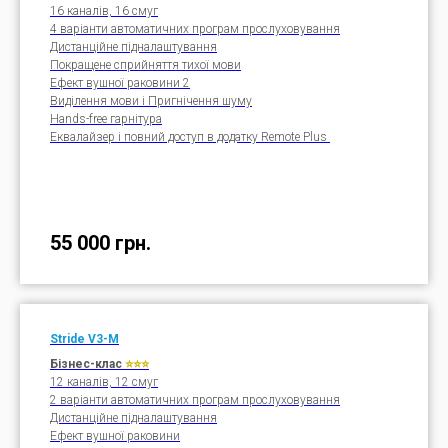
16 каналів, 16 смуг
4 варіанти автоматичних програм прослуховування
Дистанційне підналаштування
Покращене сприйняття тихої мови
Ефект вушної раковини 2
Виділення мови і Пригнічення шуму
Hands-free гарнітура
Еквалайзер і повний доступ в додатку Remote Plus
55 000
грн.
Stride V3-M
Бізнес-клас
⭐⭐⭐
12 каналів, 12 смуг
2 варіанти автоматичних програм прослуховування
Дистанційне підналаштування
Ефект вушної раковини