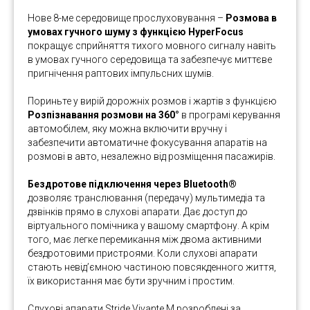
Нове 8-ме середовище прослуховування –
Розмова в
умовах гучного шуму з функцією HyperFocus
покращує сприйняття тихого мовного сигналу навіть
в умовах гучного середовища та забезпечує миттєве
пригнічення раптових імпульсних шумів.
Пориньте у вирій дорожніх розмов і жартів з функцією
Розпізнавання розмови на 360°
в програмі керування
автомобілем, яку можна включити вручну і
забезпечити автоматичне фокусування апаратів на
розмові в авто, незалежно від розміщення пасажирів.
Бездротове підключення через Bluetooth®
дозволяє транслювання (передачу) мультимедіа та
дзвінків прямо в слухові апарати. Дає доступ до
віртуального помічника у вашому смартфону. А крім
того, має легке перемикання між двома активними
бездротовими пристроями. Коли слухові апарати
стають невід’ємною частиною повсякденного життя,
їх використання має бути зручним і простим.
Слухові апарати Stride Vivante M розроблені за