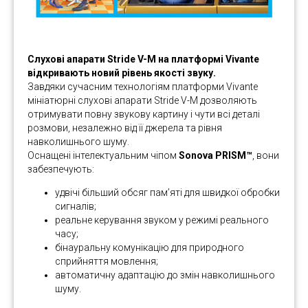
Слухові апарати Stride V-M на платформі Vivante
відкривають новий рівень якості звуку.
Завдяки сучасним технологіям платформи Vivante
мініатюрні слухові апарати Stride V-M дозволяють
отримувати повну звукову картину і чути всі деталі
розмови, незалежно від її джерела та рівня
навколишнього шуму.
Оснащені інтелектуальним чіпом
Sonova PRISM™
, вони
забезпечують:
удвічі більший обсяг пам’яті для швидкої обробки
сигналів;
реальне керування звуком у режимі реального
часу;
бінауральну комунікацію для природного
сприйняття мовлення;
автоматичну адаптацію до змін навколишнього
шуму.