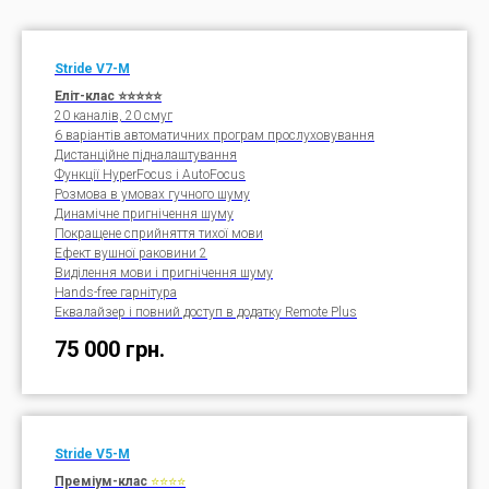
Stride V7-M
Еліт-клас ⭐⭐⭐⭐⭐
20 каналів, 20 смуг
6 варіантів автоматичних програм прослуховування
Дистанційне підналаштування
Функції HyperFocus і AutoFocus
Розмова в умовах гучного шуму
Динамічне пригнічення шуму
Покращене сприйняття тихої мови
Ефект вушної раковини 2
Виділення мови і пригнічення шуму
Hands-free гарнітура
Еквалайзер і повний доступ в додатку Remote Plus
75 000
грн.
Stride V5-M
Преміум-клас
⭐⭐⭐⭐