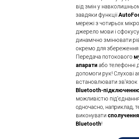
від змін у навколишньо
завдяки функції
AutoFo
мережі з чотирьох мікр
джерело мови і сфокусу
динамічно змінювати рі
окремо для збереження п
Передача потокового
м
апарати
або телефонні д
допомоги рук! Слухові а
встановлювати зв'язок 
Bluetooth-
підключенн
можливістю під'єднанн
одночасно, наприклад, т
виконувати
сполучення
Bluetooth
!