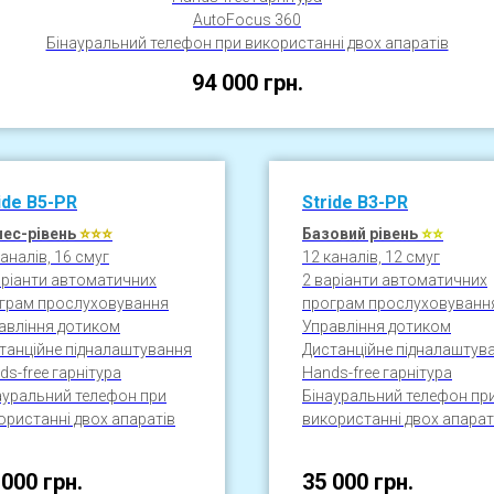
AutoFocus 360
Бінауральний телефон при використанні двох апаратів
94 000
грн.
ide
B5-
PR
Stride
B3-
PR
нес-рівень
⭐⭐⭐
Базовий рівень
⭐⭐
каналів, 16 смуг
12 каналів, 12 смуг
аріанти автоматичних
2 варіанти автоматичних
грам прослуховування
програм прослуховуванн
авління дотиком
Управління дотиком
танційне підналаштування
Дистанційне підналаштув
ds-free гарнітура
Hands-free гарнітура
ауральний телефон при
Бінауральний телефон пр
ористанні двох апаратів
використанні двох апарат
 000
грн.
35 000
грн.