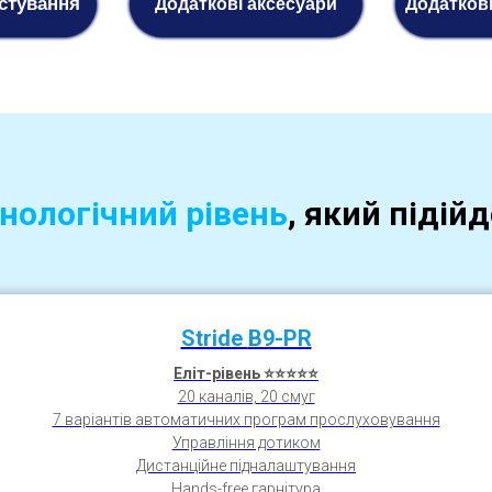
стування
Додаткові аксесуари
Додатков
нологічний рівень
, який підій
Stride
B9-PR
Еліт-рівень ⭐⭐⭐⭐⭐
20 каналів, 20 смуг
7 варіантів автоматичних програм прослуховування
Управління дотиком
Дистанційне підналаштування
Hands-free гарнітура