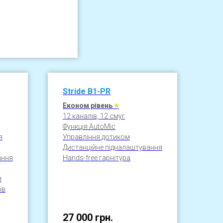
Stride
B1-
PR
Економ
рівень
⭐
12 каналів, 12 смуг
Функція AutoMic
я
Управління дотиком
Дистанційне підналаштування
ання
Hands-free гарнітура
и
ів
27 000
грн.