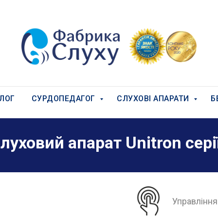
ЛОГ
СУРДОПЕДАГОГ
СЛУХОВІ АПАРАТИ
Б
уховий апарат Unitron сері
Управління