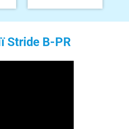
ії
Stride
B-PR