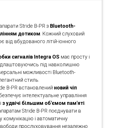
апарати Stride B-PR з
Bluetooth-
лінням дотиком
. Кожний слуховий
ює від вбудованого літій-іонного
бки сигналів Integra OS
має просту і
підлаштовуючись під навколишню
версальні можливості Bluetooth-
легантний стиль.
ride B-PR встановлений
новий чіп
абезпечує інтелектуальне управління
і
з удвічі більшим об'ємом пам'яті
.
паратам Stride B-PR поєднувати в
у комунікацію і автоматичну
 свободи прослуховування незалежно