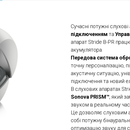
Сучасні потужні слухові 
підключенням
та
Управ
апарат Stride B-PR прац
акумулятора.
Передова система обро
точну персоналізацію, 
акустичну ситуацію, уні
підключення та новий е
В слухових апаратах St
Sonova PRISM™
, який з
звуком в реальному час
Це дозволяє слуховим а
собі потужну бінауральн
оптимізацію звуку для