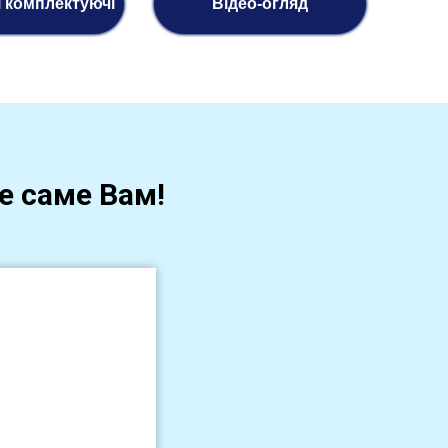
і комплектуючі
Відео-огляд
де саме Вам!