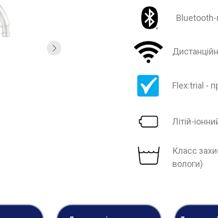
Bluetooth
Дистанційн
Flex:trial 
Літій-іонн
Класс захис
вологи)