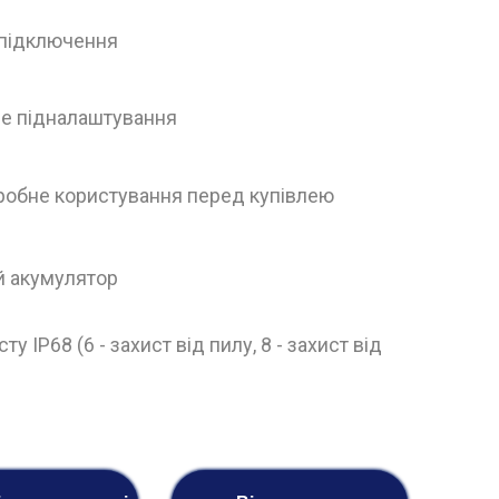
-підключення
е підналаштування
- пробне користування перед купівлею
ий акумулятор
ту IP68 (6 - захист від пилу, 8 - захист від