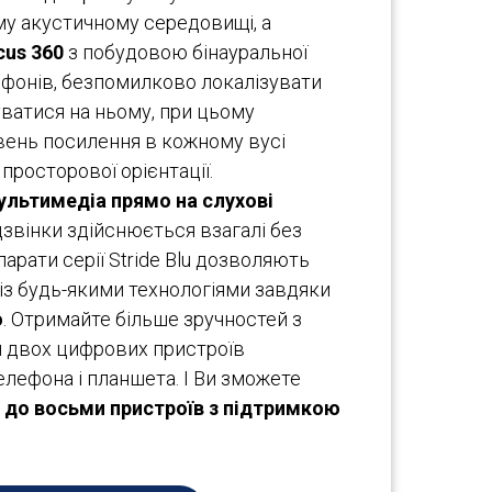
му акустичному середовищі, а
cus 360
з побудовою бінауральної
офонів, безпомилково локалізувати
ватися на ньому, при цьому
вень посилення в кожному вусі
росторової орієнтації.
ультимедіа прямо на слухові
звінки здійснюється взагалі без
парати серії Stride Blu дозволяють
із будь-якими технологіями завдяки
ю
. Отримайте більше зручностей з
я двох цифрових пристроїв
елефона і планшета. І Ви зможете
 до восьми пристроїв з підтримкою