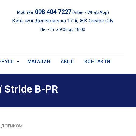
098 404 7227
Моб.тел:
(Viber / WhatsApp)
Київ, вул. Дегтярівська 17-А, ЖК Creator City
Пн. - Пт. з 9:00 до 18:00
ЕРУШІ
МАГАЗИН
АКЦІЇ
КОНТАКТИ
ї
Stride
B-PR
 дотиком