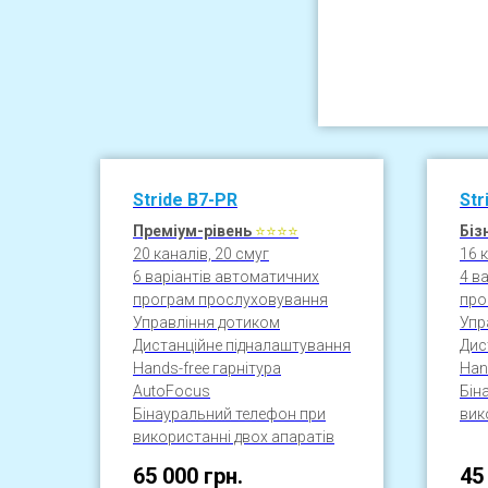
Stride
B7-
PR
Str
Преміум-рівень
⭐⭐
⭐
⭐
Біз
20 каналів, 20 смуг
16 
6 варіантів автоматичних
4 в
програм прослуховування
про
Управління дотиком
Упр
Дистанційне підналаштування
Дис
Hands-free гарнітура
Han
AutoFocus
Бін
Бінауральний телефон при
вик
використанні двох апаратів
65 000
грн.
45